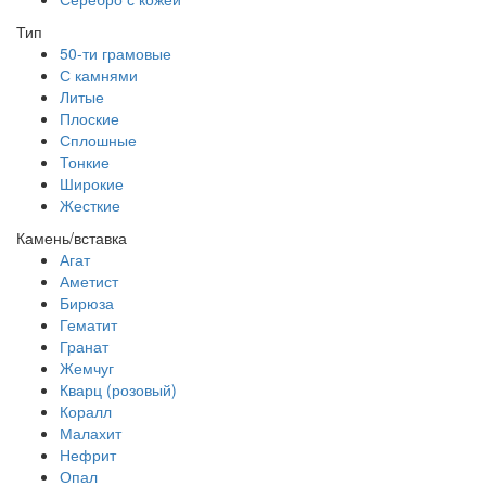
Тип
50-ти грамовые
С камнями
Литые
Плоские
Сплошные
Тонкие
Широкие
Жесткие
Камень/вставка
Агат
Аметист
Бирюза
Гематит
Гранат
Жемчуг
Кварц (розовый)
Коралл
Малахит
Нефрит
Опал