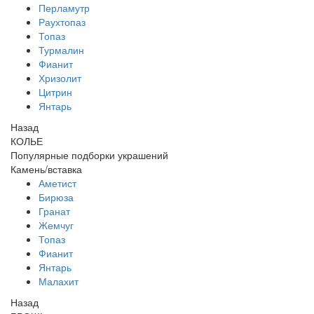
Перламутр
Раухтопаз
Топаз
Турмалин
Фианит
Хризолит
Цитрин
Янтарь
Назад
КОЛЬЕ
Популярные подборки украшений
Камень/вставка
Аметист
Бирюза
Гранат
Жемчуг
Топаз
Фианит
Янтарь
Малахит
Назад