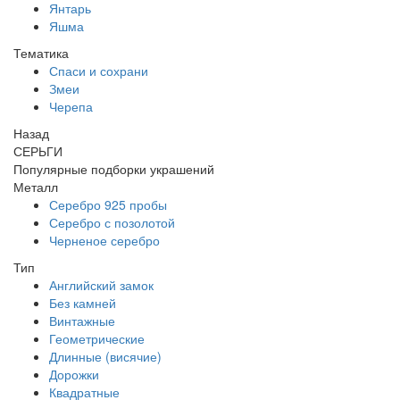
Янтарь
Яшма
Тематика
Спаси и сохрани
Змеи
Черепа
Назад
СЕРЬГИ
Популярные подборки украшений
Металл
Серебро 925 пробы
Серебро с позолотой
Черненое серебро
Тип
Английский замок
Без камней
Винтажные
Геометрические
Длинные (висячие)
Дорожки
Квадратные