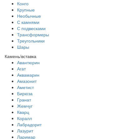
Конго
Крупные
Необычные
С камнями
С подвесками
Трансформеры
Треугольники
Шары
Камень/вставка
Авантюрин
Агат
Аквамарин
Амазонит
Аметист
Бирюза
Гранат
Жемчуг
Кварц
Коралл
Лабрадорит
Лазурит
Ларимар