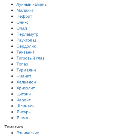
Лунный камень
Малахит
Нефрит
Оникс
Опал
Перламутр
Раухтопаз
Сердолик
Танзанит
Тигровый глаз
Топаз
Турмалин
Фианит
Халцедон
Хризолит
Цитрин
Чароит
Шпинель
Янтарь
Яшма
Тематика
Этнические