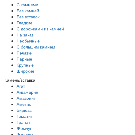
С камнями
Без камней
Без вставок
Гладкие
С дорожками из камней
На заказ
Необычные
С большим камнем
Печатки
Парные
Крупные
Широкие
Камень/вставка
Агат
Аквамарин
Амазонит
Аметист
Бирюза
Гематит
Гранат
Жемчуг
Змеевик