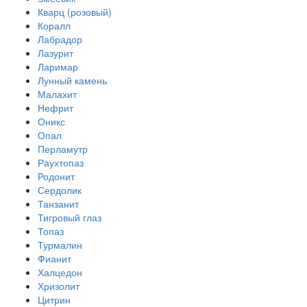
Кварц (розовый)
Коралл
Лабрадор
Лазурит
Ларимар
Лунный камень
Малахит
Нефрит
Оникс
Опал
Перламутр
Раухтопаз
Родонит
Сердолик
Танзанит
Тигровый глаз
Топаз
Турмалин
Фианит
Халцедон
Хризолит
Цитрин