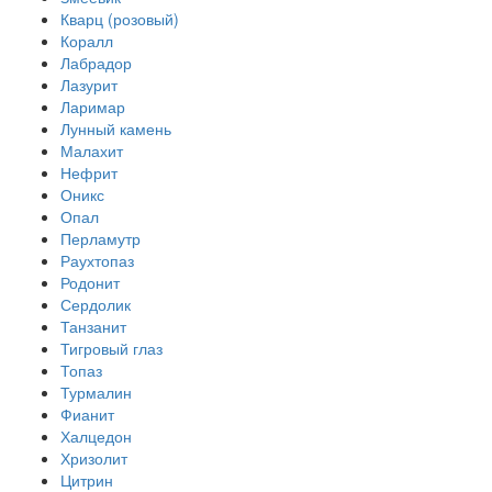
Кварц (розовый)
Коралл
Лабрадор
Лазурит
Ларимар
Лунный камень
Малахит
Нефрит
Оникс
Опал
Перламутр
Раухтопаз
Родонит
Сердолик
Танзанит
Тигровый глаз
Топаз
Турмалин
Фианит
Халцедон
Хризолит
Цитрин