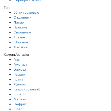
Тип
50-ти грамовые
С камнями
Литые
Плоские
Сплошные
Тонкие
Широкие
Жесткие
Камень/вставка
Агат
Аметист
Бирюза
Гематит
Гранат
Жемчуг
Кварц (розовый)
Коралл
Малахит
Нефрит
Опал