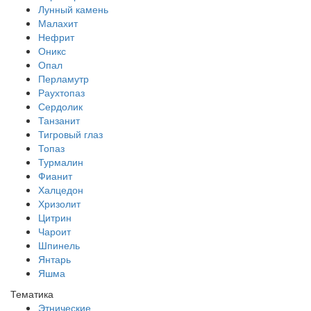
Лунный камень
Малахит
Нефрит
Оникс
Опал
Перламутр
Раухтопаз
Сердолик
Танзанит
Тигровый глаз
Топаз
Турмалин
Фианит
Халцедон
Хризолит
Цитрин
Чароит
Шпинель
Янтарь
Яшма
Тематика
Этнические