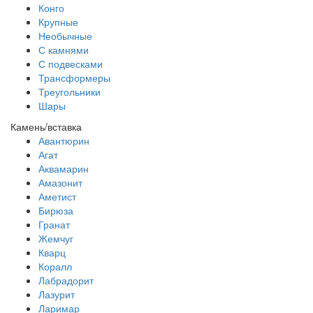
Конго
Крупные
Необычные
С камнями
С подвесками
Трансформеры
Треугольники
Шары
Камень/вставка
Авантюрин
Агат
Аквамарин
Амазонит
Аметист
Бирюза
Гранат
Жемчуг
Кварц
Коралл
Лабрадорит
Лазурит
Ларимар