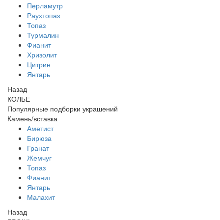
Перламутр
Раухтопаз
Топаз
Турмалин
Фианит
Хризолит
Цитрин
Янтарь
Назад
КОЛЬЕ
Популярные подборки украшений
Камень/вставка
Аметист
Бирюза
Гранат
Жемчуг
Топаз
Фианит
Янтарь
Малахит
Назад