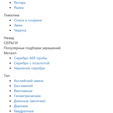
Янтарь
Яшма
Тематика
Спаси и сохрани
Змеи
Черепа
Назад
СЕРЬГИ
Популярные подборки украшений
Металл
Серебро 925 пробы
Серебро с позолотой
Черненое серебро
Тип
Английский замок
Без камней
Винтажные
Геометрические
Длинные (висячие)
Дорожки
Квадратные