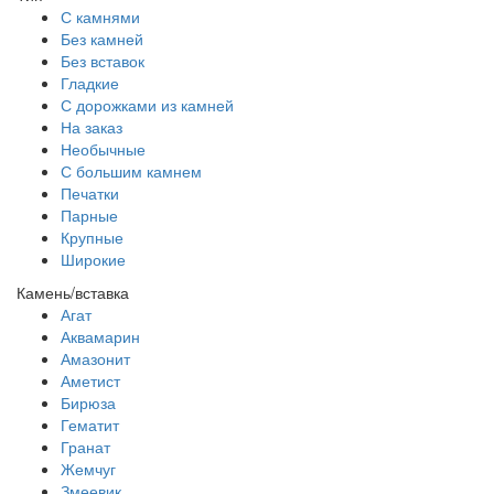
С камнями
Без камней
Без вставок
Гладкие
С дорожками из камней
На заказ
Необычные
С большим камнем
Печатки
Парные
Крупные
Широкие
Камень/вставка
Агат
Аквамарин
Амазонит
Аметист
Бирюза
Гематит
Гранат
Жемчуг
Змеевик