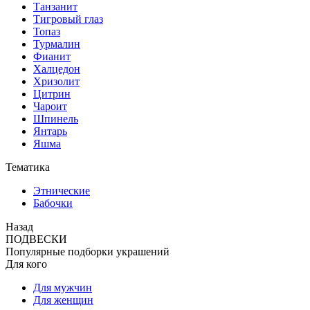
Танзанит
Тигровый глаз
Топаз
Турмалин
Фианит
Халцедон
Хризолит
Цитрин
Чароит
Шпинель
Янтарь
Яшма
Тематика
Этнические
Бабочки
Назад
ПОДВЕСКИ
Популярные подборки украшений
Для кого
Для мужчин
Для женщин