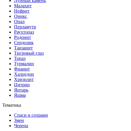
Лунный камень
Малахит
Нефрит
Оникс
Опал
Перламутр
Раухтопаз
Родонит
Сердолик
Танзанит
Тигровый глаз
Топаз
Турмалин
Фианит
Халцедон
Хризолит
Цитрин
Янтарь
Яшма
Тематика
Спаси и сохрани
Змеи
Черепа