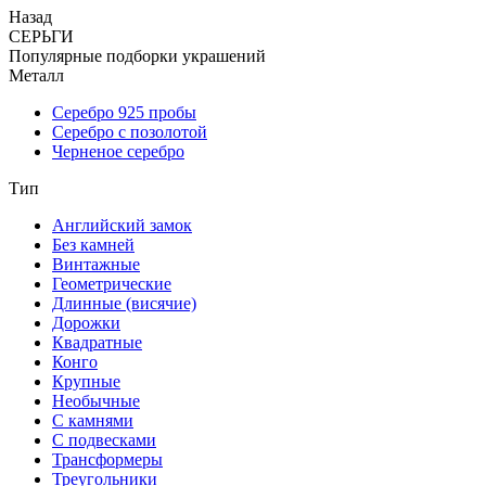
Назад
СЕРЬГИ
Популярные подборки украшений
Металл
Серебро 925 пробы
Серебро с позолотой
Черненое серебро
Тип
Английский замок
Без камней
Винтажные
Геометрические
Длинные (висячие)
Дорожки
Квадратные
Конго
Крупные
Необычные
С камнями
С подвесками
Трансформеры
Треугольники