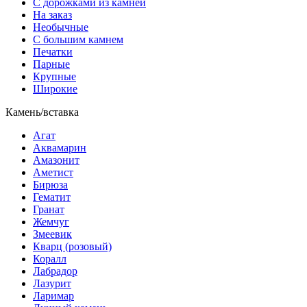
С дорожками из камней
На заказ
Необычные
С большим камнем
Печатки
Парные
Крупные
Широкие
Камень/вставка
Агат
Аквамарин
Амазонит
Аметист
Бирюза
Гематит
Гранат
Жемчуг
Змеевик
Кварц (розовый)
Коралл
Лабрадор
Лазурит
Ларимар