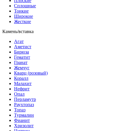
Плоские
Сплошные
Тонкие
Широкие
Жесткие
Камень/вставка
Агат
Аметист
Бирюза
Гематит
Гранат
Жемчуг
Кварц (розовый)
Коралл
Малахит
Нефрит
Опал
Перламутр
Раухтопаз
Топаз
Турмалин
Фианит
Хризолит
Цитрин