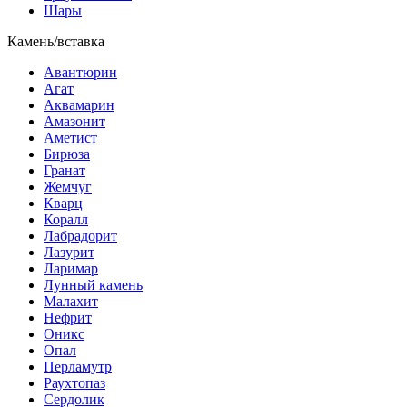
Шары
Камень/вставка
Авантюрин
Агат
Аквамарин
Амазонит
Аметист
Бирюза
Гранат
Жемчуг
Кварц
Коралл
Лабрадорит
Лазурит
Ларимар
Лунный камень
Малахит
Нефрит
Оникс
Опал
Перламутр
Раухтопаз
Сердолик