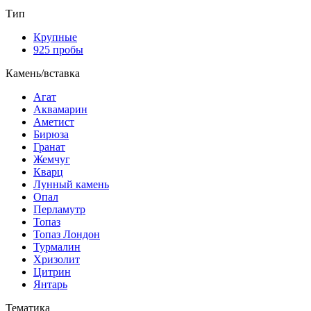
Тип
Крупные
925 пробы
Камень/вставка
Агат
Аквамарин
Аметист
Бирюза
Гранат
Жемчуг
Кварц
Лунный камень
Опал
Перламутр
Топаз
Топаз Лондон
Турмалин
Хризолит
Цитрин
Янтарь
Тематика