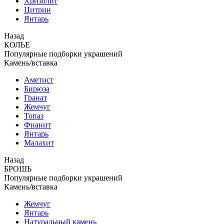
Хризолит
Цитрин
Янтарь
Назад
КОЛЬЕ
Популярные подборки украшений
Камень/вставка
Аметист
Бирюза
Гранат
Жемчуг
Топаз
Фианит
Янтарь
Малахит
Назад
БРОШЬ
Популярные подборки украшений
Камень/вставка
Жемчуг
Янтарь
Натуральный камень