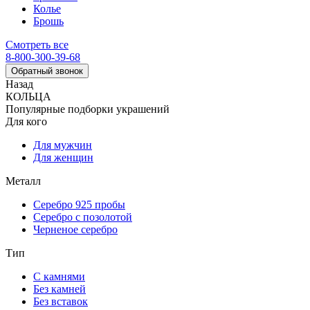
Колье
Брошь
Смотреть все
8-800-300-39-68
Обратный звонок
Назад
КОЛЬЦА
Популярные подборки украшений
Для кого
Для мужчин
Для женщин
Металл
Серебро 925 пробы
Серебро с позолотой
Черненое серебро
Тип
С камнями
Без камней
Без вставок