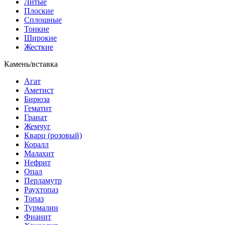
Литые
Плоские
Сплошные
Тонкие
Широкие
Жесткие
Камень/вставка
Агат
Аметист
Бирюза
Гематит
Гранат
Жемчуг
Кварц (розовый)
Коралл
Малахит
Нефрит
Опал
Перламутр
Раухтопаз
Топаз
Турмалин
Фианит