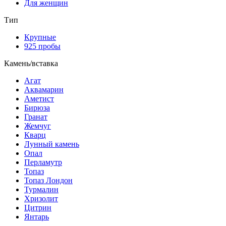
Для женщин
Тип
Крупные
925 пробы
Камень/вставка
Агат
Аквамарин
Аметист
Бирюза
Гранат
Жемчуг
Кварц
Лунный камень
Опал
Перламутр
Топаз
Топаз Лондон
Турмалин
Хризолит
Цитрин
Янтарь