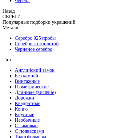
Черепа
Назад
СЕРЬГИ
Популярные подборки украшений
Металл
Серебро 925 пробы
Серебро с позолотой
Черненое серебро
Тип
Английский замок
Без камней
Винтажные
Геометрические
Длинные (висячие)
Дорожки
Квадратные
Конго
Крупные
Необычные
С камнями
С подвесками
Трансформеры