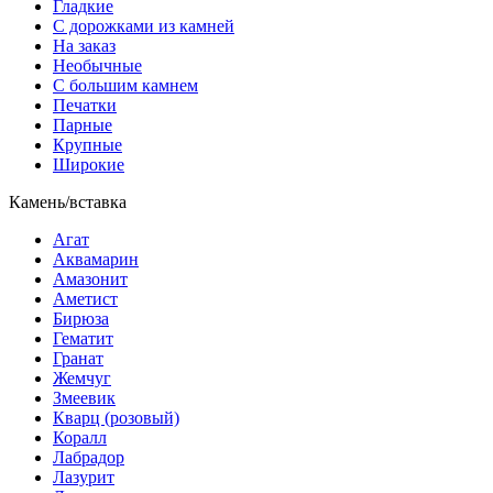
Гладкие
С дорожками из камней
На заказ
Необычные
С большим камнем
Печатки
Парные
Крупные
Широкие
Камень/вставка
Агат
Аквамарин
Амазонит
Аметист
Бирюза
Гематит
Гранат
Жемчуг
Змеевик
Кварц (розовый)
Коралл
Лабрадор
Лазурит