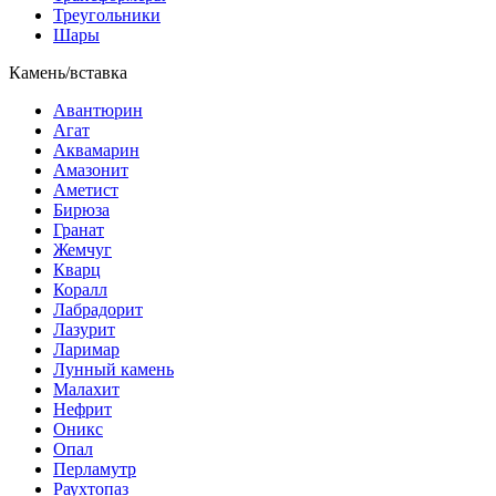
Треугольники
Шары
Камень/вставка
Авантюрин
Агат
Аквамарин
Амазонит
Аметист
Бирюза
Гранат
Жемчуг
Кварц
Коралл
Лабрадорит
Лазурит
Ларимар
Лунный камень
Малахит
Нефрит
Оникс
Опал
Перламутр
Раухтопаз