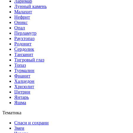
Ларимар
Лунный камень
Малахит
Нефрит
Оникс
Опал
Перламутр
Раухтопаз
Родонит
Сердолик
Танзанит
Тигровый глаз
Топаз
Турмалин
Фианит
Халцедон
Хризолит
Цитрин
Янтарь
Яшма
Тематика
Спаси и сохрани
Змеи