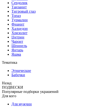
Сердолик
Танзанит
Тигровый глаз
Топаз
Турмалин
Фианит
Халцедон
Хризолит
Цитрин
Чароит
Шпинель
Янтарь
Яшма
Тематика
Этнические
Бабочки
Назад
ПОДВЕСКИ
Популярные подборки украшений
Для кого
Для мужчин