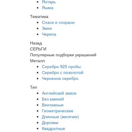
Янтарь
Яшма
Тематика
Спаси и сохрани
Змеи
Черепа
Назад
СЕРЬГИ
Популярные подборки украшений
Металл
Серебро 925 пробы
Серебро с позолотой
Черненое серебро
Тип
Английский замок
Без камней
Винтажные
Геометрические
Длинные (висячие)
Дорожки
Квадратные