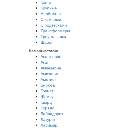
Конго
Крупные
Необычные
С камнями
С подвесками
Трансформеры
Треугольники
Шары
Камень/вставка
Авантюрин
Агат
Аквамарин
Амазонит
Аметист
Бирюза
Гранат
Жемчуг
Кварц
Коралл
Лабрадорит
Лазурит
Ларимар