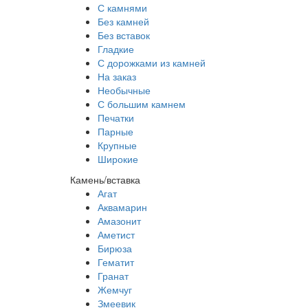
С камнями
Без камней
Без вставок
Гладкие
С дорожками из камней
На заказ
Необычные
С большим камнем
Печатки
Парные
Крупные
Широкие
Камень/вставка
Агат
Аквамарин
Амазонит
Аметист
Бирюза
Гематит
Гранат
Жемчуг
Змеевик