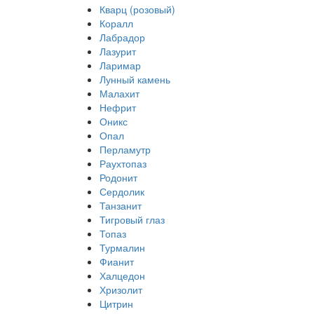
Кварц (розовый)
Коралл
Лабрадор
Лазурит
Ларимар
Лунный камень
Малахит
Нефрит
Оникс
Опал
Перламутр
Раухтопаз
Родонит
Сердолик
Танзанит
Тигровый глаз
Топаз
Турмалин
Фианит
Халцедон
Хризолит
Цитрин