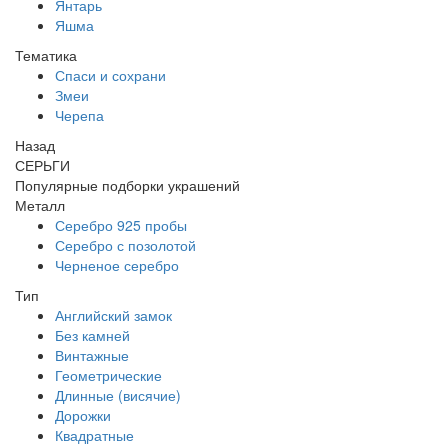
Янтарь
Яшма
Тематика
Спаси и сохрани
Змеи
Черепа
Назад
СЕРЬГИ
Популярные подборки украшений
Металл
Серебро 925 пробы
Серебро с позолотой
Черненое серебро
Тип
Английский замок
Без камней
Винтажные
Геометрические
Длинные (висячие)
Дорожки
Квадратные