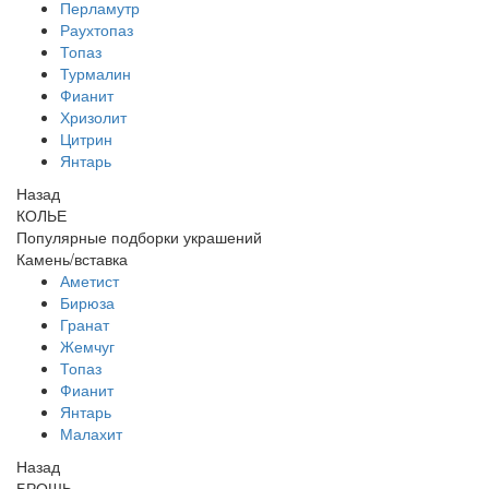
Перламутр
Раухтопаз
Топаз
Турмалин
Фианит
Хризолит
Цитрин
Янтарь
Назад
КОЛЬЕ
Популярные подборки украшений
Камень/вставка
Аметист
Бирюза
Гранат
Жемчуг
Топаз
Фианит
Янтарь
Малахит
Назад
БРОШЬ