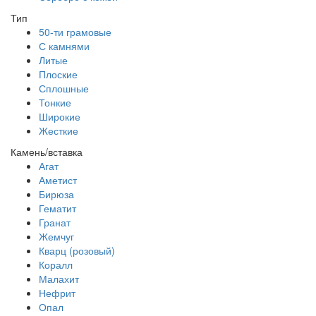
Тип
50-ти грамовые
С камнями
Литые
Плоские
Сплошные
Тонкие
Широкие
Жесткие
Камень/вставка
Агат
Аметист
Бирюза
Гематит
Гранат
Жемчуг
Кварц (розовый)
Коралл
Малахит
Нефрит
Опал