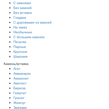
С камнями
Без камней
Без вставок
Гладкие
С дорожками из камней
На заказ
Необычные
С большим камнем
Печатки
Парные
Крупные
Широкие
Камень/вставка
Агат
Аквамарин
Амазонит
Аметист
Бирюза
Гематит
Гранат
Жемчуг
Змеевик