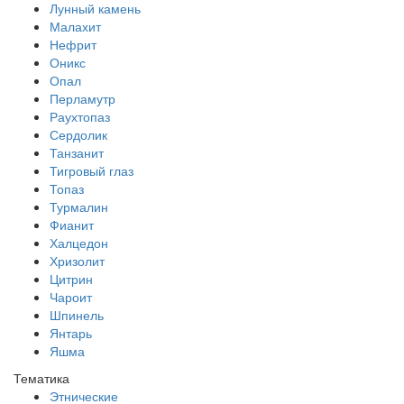
Лунный камень
Малахит
Нефрит
Оникс
Опал
Перламутр
Раухтопаз
Сердолик
Танзанит
Тигровый глаз
Топаз
Турмалин
Фианит
Халцедон
Хризолит
Цитрин
Чароит
Шпинель
Янтарь
Яшма
Тематика
Этнические