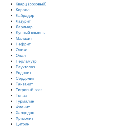
Кварц (розовый)
Коралл
Лабрадор
Лазурит
Ларимар
Лунный камень
Малахит
Нефрит
Оникс
Опал
Перламутр
Раухтопаз
Родонит
Сердолик
Танзанит
Тигровый глаз
Топаз
Турмалин
Фианит
Халцедон
Хризолит
Цитрин