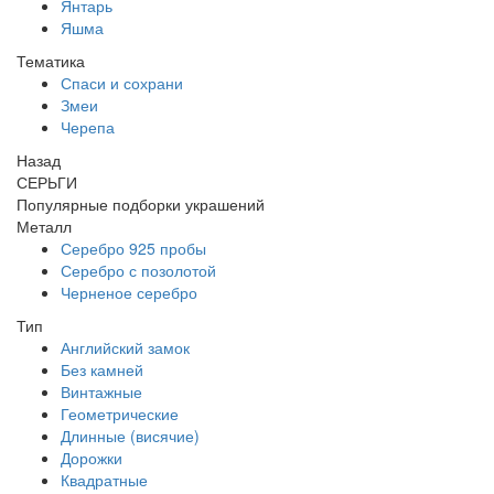
Янтарь
Яшма
Тематика
Спаси и сохрани
Змеи
Черепа
Назад
СЕРЬГИ
Популярные подборки украшений
Металл
Серебро 925 пробы
Серебро с позолотой
Черненое серебро
Тип
Английский замок
Без камней
Винтажные
Геометрические
Длинные (висячие)
Дорожки
Квадратные