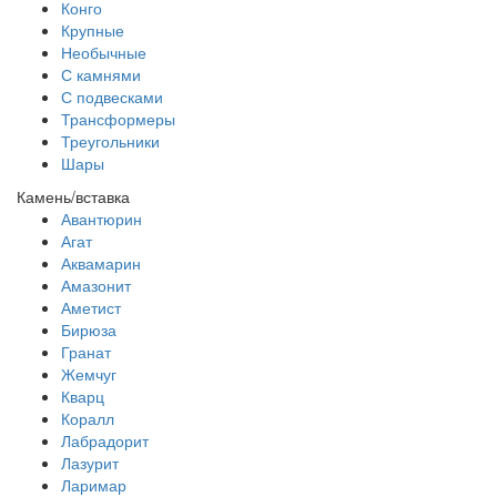
Конго
Крупные
Необычные
С камнями
С подвесками
Трансформеры
Треугольники
Шары
Камень/вставка
Авантюрин
Агат
Аквамарин
Амазонит
Аметист
Бирюза
Гранат
Жемчуг
Кварц
Коралл
Лабрадорит
Лазурит
Ларимар