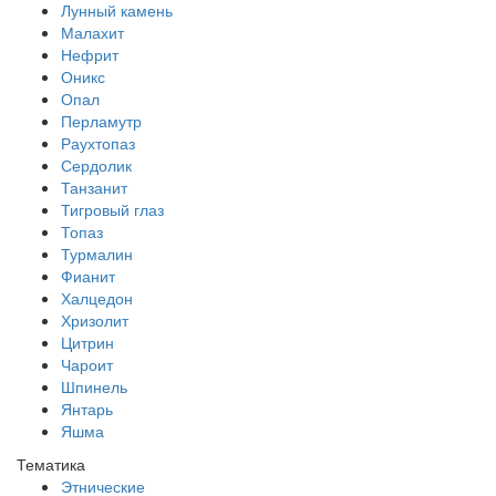
Лунный камень
Малахит
Нефрит
Оникс
Опал
Перламутр
Раухтопаз
Сердолик
Танзанит
Тигровый глаз
Топаз
Турмалин
Фианит
Халцедон
Хризолит
Цитрин
Чароит
Шпинель
Янтарь
Яшма
Тематика
Этнические