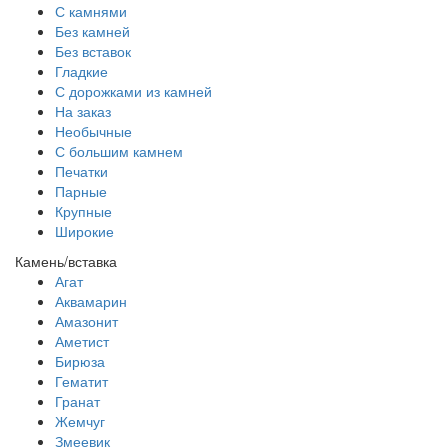
С камнями
Без камней
Без вставок
Гладкие
С дорожками из камней
На заказ
Необычные
С большим камнем
Печатки
Парные
Крупные
Широкие
Камень/вставка
Агат
Аквамарин
Амазонит
Аметист
Бирюза
Гематит
Гранат
Жемчуг
Змеевик