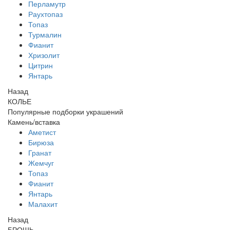
Перламутр
Раухтопаз
Топаз
Турмалин
Фианит
Хризолит
Цитрин
Янтарь
Назад
КОЛЬЕ
Популярные подборки украшений
Камень/вставка
Аметист
Бирюза
Гранат
Жемчуг
Топаз
Фианит
Янтарь
Малахит
Назад
БРОШЬ