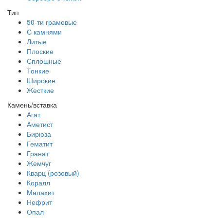
Тип
50-ти грамовые
С камнями
Литые
Плоские
Сплошные
Тонкие
Широкие
Жесткие
Камень/вставка
Агат
Аметист
Бирюза
Гематит
Гранат
Жемчуг
Кварц (розовый)
Коралл
Малахит
Нефрит
Опал