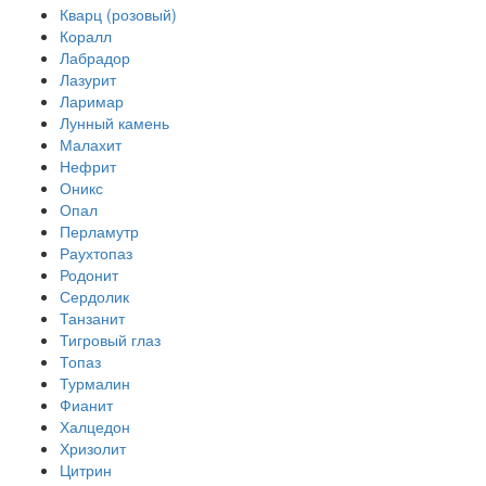
Кварц (розовый)
Коралл
Лабрадор
Лазурит
Ларимар
Лунный камень
Малахит
Нефрит
Оникс
Опал
Перламутр
Раухтопаз
Родонит
Сердолик
Танзанит
Тигровый глаз
Топаз
Турмалин
Фианит
Халцедон
Хризолит
Цитрин