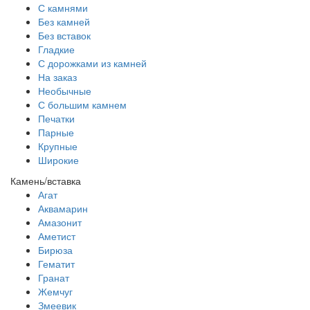
С камнями
Без камней
Без вставок
Гладкие
С дорожками из камней
На заказ
Необычные
С большим камнем
Печатки
Парные
Крупные
Широкие
Камень/вставка
Агат
Аквамарин
Амазонит
Аметист
Бирюза
Гематит
Гранат
Жемчуг
Змеевик