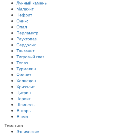
Лунный камень
Малахит
Нефрит
Оникс
Опал
Перламутр
Раухтопаз
Сердолик
Танзанит
Тигровый глаз
Топаз
Турмалин
Фианит
Халцедон
Хризолит
Цитрин
Чароит
Шпинель
Янтарь
Яшма
Тематика
Этнические