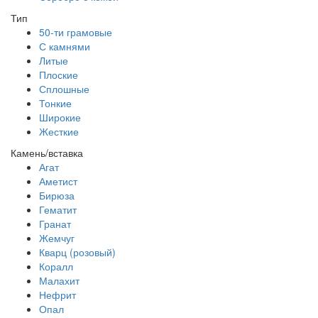
Тип
50-ти грамовые
С камнями
Литые
Плоские
Сплошные
Тонкие
Широкие
Жесткие
Камень/вставка
Агат
Аметист
Бирюза
Гематит
Гранат
Жемчуг
Кварц (розовый)
Коралл
Малахит
Нефрит
Опал