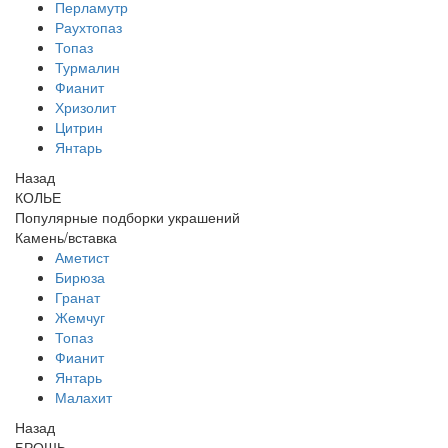
Перламутр
Раухтопаз
Топаз
Турмалин
Фианит
Хризолит
Цитрин
Янтарь
Назад
КОЛЬЕ
Популярные подборки украшений
Камень/вставка
Аметист
Бирюза
Гранат
Жемчуг
Топаз
Фианит
Янтарь
Малахит
Назад
БРОШЬ