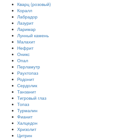
Кварц (розовый)
Коралл
Лабрадор
Лазурит
Ларимар
Лунный камень
Малахит
Нефрит
Оникс
Опал
Перламутр
Раухтопаз
Родонит
Сердолик
Танзанит
Тигровый глаз
Топаз
Турмалин
Фианит
Халцедон
Хризолит
Цитрин