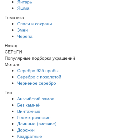
Янтарь
Яшма
Тематика
Спаси и сохрани
Змеи
Черепа
Назад
СЕРЬГИ
Популярные подборки украшений
Металл
Серебро 925 пробы
Серебро с позолотой
Черненое серебро
Тип
Английский замок
Без камней
Винтажные
Геометрические
Длинные (висячие)
Дорожки
Квадратные