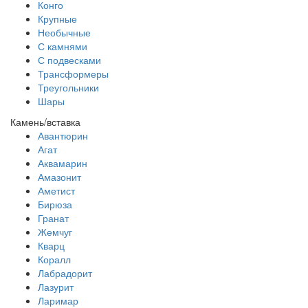
Конго
Крупные
Необычные
С камнями
С подвесками
Трансформеры
Треугольники
Шары
Камень/вставка
Авантюрин
Агат
Аквамарин
Амазонит
Аметист
Бирюза
Гранат
Жемчуг
Кварц
Коралл
Лабрадорит
Лазурит
Ларимар