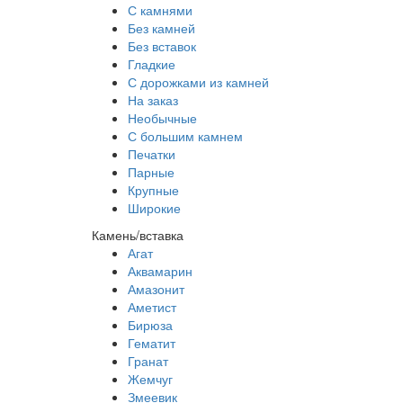
С камнями
Без камней
Без вставок
Гладкие
С дорожками из камней
На заказ
Необычные
С большим камнем
Печатки
Парные
Крупные
Широкие
Камень/вставка
Агат
Аквамарин
Амазонит
Аметист
Бирюза
Гематит
Гранат
Жемчуг
Змеевик