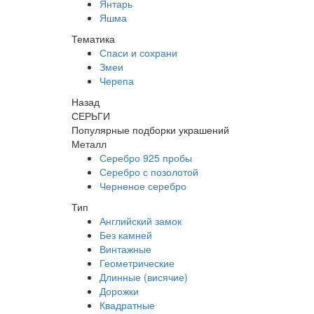
Янтарь
Яшма
Тематика
Спаси и сохрани
Змеи
Черепа
Назад
СЕРЬГИ
Популярные подборки украшений
Металл
Серебро 925 пробы
Серебро с позолотой
Черненое серебро
Тип
Английский замок
Без камней
Винтажные
Геометрические
Длинные (висячие)
Дорожки
Квадратные