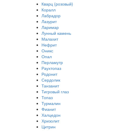
Кварц (розовый)
Коралл
Лабрадор
Лазурит
Ларимар
Лунный камень
Малахит
Нефрит
Оникс
Опал
Перламутр
Раухтопаз
Родонит
Сердолик
Танзанит
Тигровый глаз
Топаз
Турмалин
Фианит
Халцедон
Хризолит
Цитрин