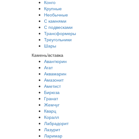
Конго
Крупные
Необычные
С камнями
С подвесками
Трансформеры
Треугольники
Шары
Камень/вставка
Авантюрин
Агат
Аквамарин
Амазонит
Аметист
Бирюза
Гранат
Жемчуг
Кварц
Коралл
Лабрадорит
Лазурит
Ларимар