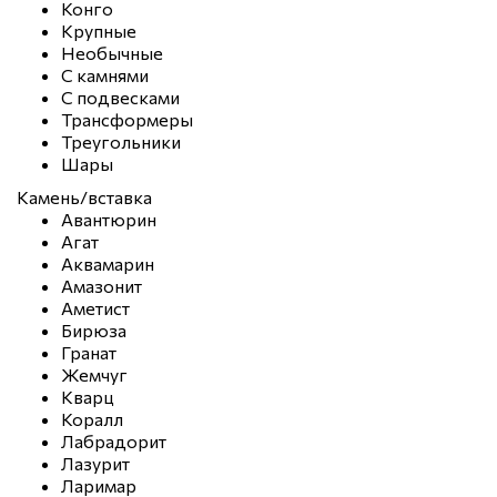
Конго
Крупные
Необычные
С камнями
С подвесками
Трансформеры
Треугольники
Шары
Камень/вставка
Авантюрин
Агат
Аквамарин
Амазонит
Аметист
Бирюза
Гранат
Жемчуг
Кварц
Коралл
Лабрадорит
Лазурит
Ларимар