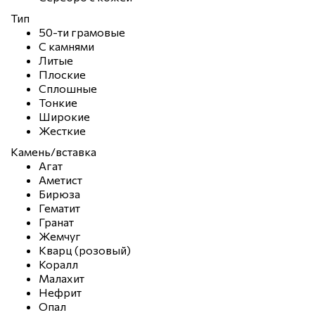
Тип
50-ти грамовые
С камнями
Литые
Плоские
Сплошные
Тонкие
Широкие
Жесткие
Камень/вставка
Агат
Аметист
Бирюза
Гематит
Гранат
Жемчуг
Кварц (розовый)
Коралл
Малахит
Нефрит
Опал