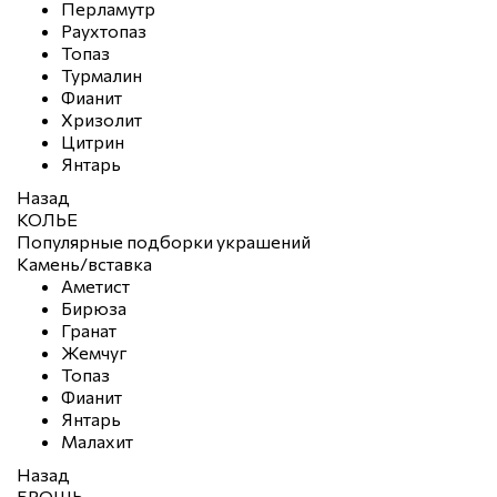
Перламутр
Раухтопаз
Топаз
Турмалин
Фианит
Хризолит
Цитрин
Янтарь
Назад
КОЛЬЕ
Популярные подборки украшений
Камень/вставка
Аметист
Бирюза
Гранат
Жемчуг
Топаз
Фианит
Янтарь
Малахит
Назад
БРОШЬ