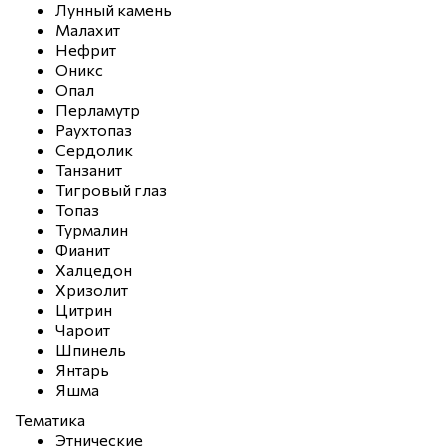
Лунный камень
Малахит
Нефрит
Оникс
Опал
Перламутр
Раухтопаз
Сердолик
Танзанит
Тигровый глаз
Топаз
Турмалин
Фианит
Халцедон
Хризолит
Цитрин
Чароит
Шпинель
Янтарь
Яшма
Тематика
Этнические