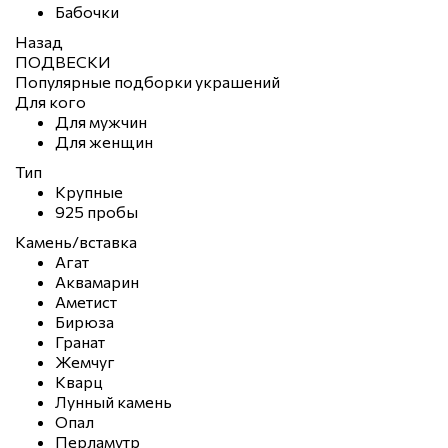
Бабочки
Назад
ПОДВЕСКИ
Популярные подборки украшений
Для кого
Для мужчин
Для женщин
Тип
Крупные
925 пробы
Камень/вставка
Агат
Аквамарин
Аметист
Бирюза
Гранат
Жемчуг
Кварц
Лунный камень
Опал
Перламутр