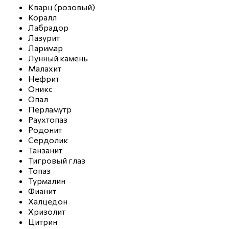
Кварц (розовый)
Коралл
Лабрадор
Лазурит
Ларимар
Лунный камень
Малахит
Нефрит
Оникс
Опал
Перламутр
Раухтопаз
Родонит
Сердолик
Танзанит
Тигровый глаз
Топаз
Турмалин
Фианит
Халцедон
Хризолит
Цитрин