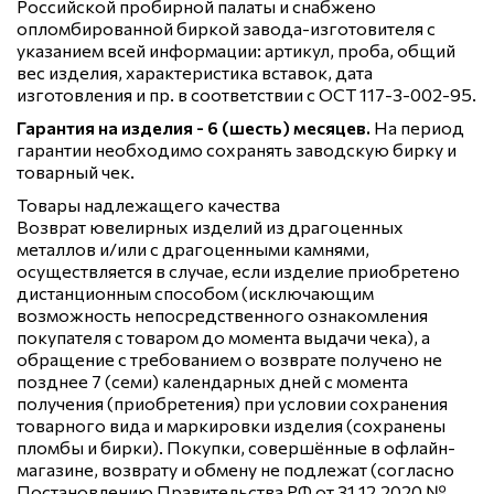
Российской пробирной палаты и снабжено
опломбированной биркой завода-изготовителя с
указанием всей информации: артикул, проба, общий
вес изделия, характеристика вставок, дата
изготовления и пр. в соответствии с ОСТ 117-3-002-95.
Гарантия на изделия - 6 (шесть) месяцев.
На период
гарантии необходимо сохранять заводскую бирку и
товарный чек.
Товары надлежащего качества
Возврат ювелирных изделий из драгоценных
металлов и/или с драгоценными камнями,
осуществляется в случае, если изделие приобретено
дистанционным способом (исключающим
возможность непосредственного ознакомления
покупателя с товаром до момента выдачи чека), а
обращение с требованием о возврате получено не
позднее 7 (семи) календарных дней с момента
получения (приобретения) при условии сохранения
товарного вида и маркировки изделия (сохранены
пломбы и бирки). Покупки, совершённые в офлайн-
магазине, возврату и обмену не подлежат (согласно
Постановлению Правительства РФ от 31.12.2020 №