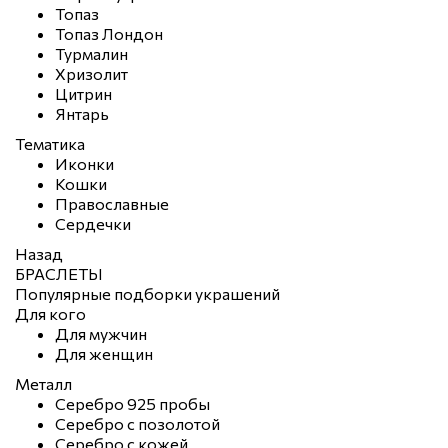
Топаз
Топаз Лондон
Турмалин
Хризолит
Цитрин
Янтарь
Тематика
Иконки
Кошки
Православные
Сердечки
Назад
БРАСЛЕТЫ
Популярные подборки украшений
Для кого
Для мужчин
Для женщин
Металл
Серебро 925 пробы
Серебро с позолотой
Серебро с кожей