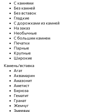
С камнями
Без камней
Без вставок
Гладкие
С дорожками из камней
На заказ
Необычные
С большим камнем
Печатки
Парные
Крупные
Широкие
Камень/вставка
Агат
Аквамарин
Амазонит
Аметист
Бирюза
Гематит
Гранат
Жемчуг
Змеевик