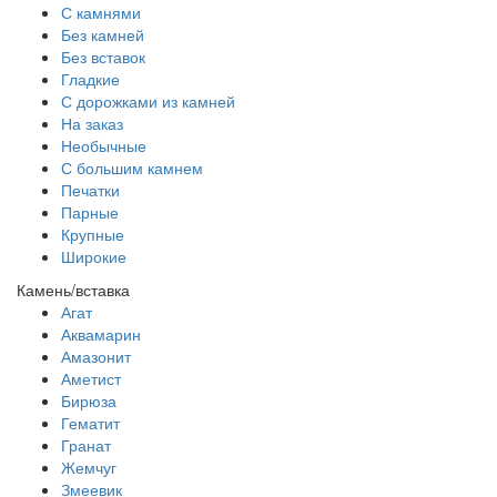
С камнями
Без камней
Без вставок
Гладкие
С дорожками из камней
На заказ
Необычные
С большим камнем
Печатки
Парные
Крупные
Широкие
Камень/вставка
Агат
Аквамарин
Амазонит
Аметист
Бирюза
Гематит
Гранат
Жемчуг
Змеевик