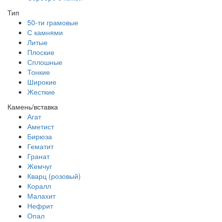
Тип
50-ти грамовые
С камнями
Литые
Плоские
Сплошные
Тонкие
Широкие
Жесткие
Камень/вставка
Агат
Аметист
Бирюза
Гематит
Гранат
Жемчуг
Кварц (розовый)
Коралл
Малахит
Нефрит
Опал