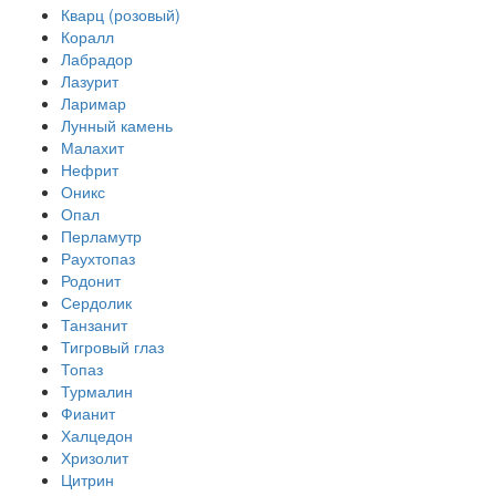
Кварц (розовый)
Коралл
Лабрадор
Лазурит
Ларимар
Лунный камень
Малахит
Нефрит
Оникс
Опал
Перламутр
Раухтопаз
Родонит
Сердолик
Танзанит
Тигровый глаз
Топаз
Турмалин
Фианит
Халцедон
Хризолит
Цитрин