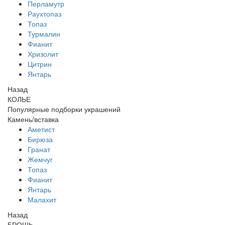
Перламутр
Раухтопаз
Топаз
Турмалин
Фианит
Хризолит
Цитрин
Янтарь
Назад
КОЛЬЕ
Популярные подборки украшений
Камень/вставка
Аметист
Бирюза
Гранат
Жемчуг
Топаз
Фианит
Янтарь
Малахит
Назад
БРОШЬ