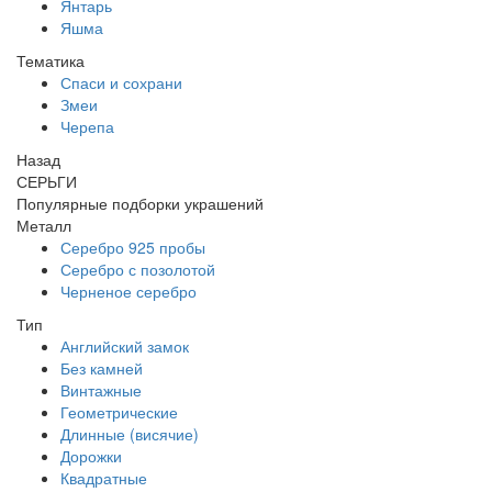
Янтарь
Яшма
Тематика
Спаси и сохрани
Змеи
Черепа
Назад
СЕРЬГИ
Популярные подборки украшений
Металл
Серебро 925 пробы
Серебро с позолотой
Черненое серебро
Тип
Английский замок
Без камней
Винтажные
Геометрические
Длинные (висячие)
Дорожки
Квадратные