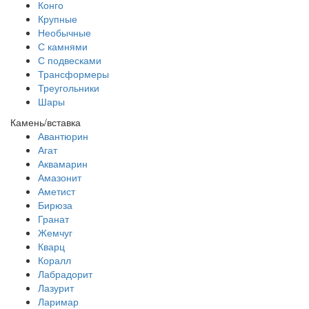
Конго
Крупные
Необычные
С камнями
С подвесками
Трансформеры
Треугольники
Шары
Камень/вставка
Авантюрин
Агат
Аквамарин
Амазонит
Аметист
Бирюза
Гранат
Жемчуг
Кварц
Коралл
Лабрадорит
Лазурит
Ларимар