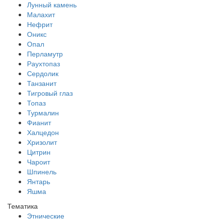
Лунный камень
Малахит
Нефрит
Оникс
Опал
Перламутр
Раухтопаз
Сердолик
Танзанит
Тигровый глаз
Топаз
Турмалин
Фианит
Халцедон
Хризолит
Цитрин
Чароит
Шпинель
Янтарь
Яшма
Тематика
Этнические