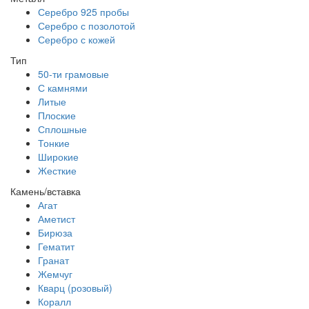
Серебро 925 пробы
Серебро с позолотой
Серебро с кожей
Тип
50-ти грамовые
С камнями
Литые
Плоские
Сплошные
Тонкие
Широкие
Жесткие
Камень/вставка
Агат
Аметист
Бирюза
Гематит
Гранат
Жемчуг
Кварц (розовый)
Коралл