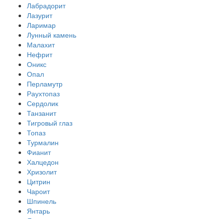
Лабрадорит
Лазурит
Ларимар
Лунный камень
Малахит
Нефрит
Оникс
Опал
Перламутр
Раухтопаз
Сердолик
Танзанит
Тигровый глаз
Топаз
Турмалин
Фианит
Халцедон
Хризолит
Цитрин
Чароит
Шпинель
Янтарь