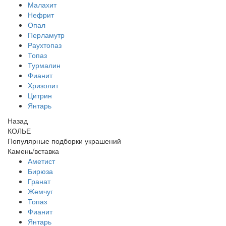
Малахит
Нефрит
Опал
Перламутр
Раухтопаз
Топаз
Турмалин
Фианит
Хризолит
Цитрин
Янтарь
Назад
КОЛЬЕ
Популярные подборки украшений
Камень/вставка
Аметист
Бирюза
Гранат
Жемчуг
Топаз
Фианит
Янтарь