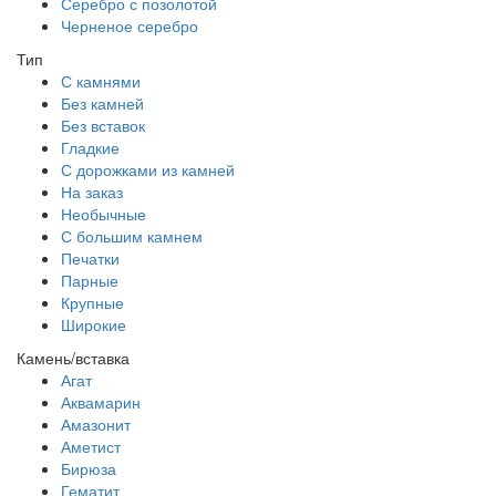
Серебро с позолотой
Черненое серебро
Тип
С камнями
Без камней
Без вставок
Гладкие
С дорожками из камней
На заказ
Необычные
С большим камнем
Печатки
Парные
Крупные
Широкие
Камень/вставка
Агат
Аквамарин
Амазонит
Аметист
Бирюза
Гематит