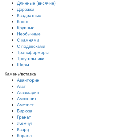
Длинные (висячие)
Дорожки
Квадратные
Конго
Крупные
Необычные
С камнями
С подвесками
Трансформеры
Треугольники
Шары
Камень/вставка
Авантюрин
Агат
Аквамарин
Амазонит
Аметист
Бирюза
Гранат
Жемчуг
Кварц
Коралл