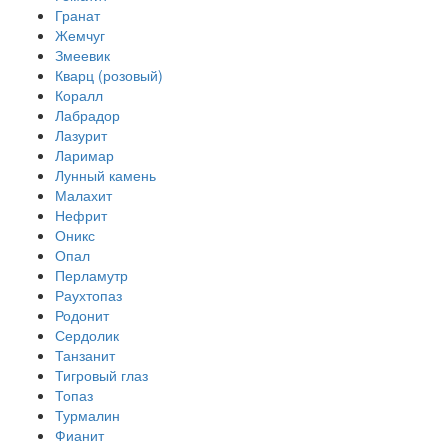
Гранат
Жемчуг
Змеевик
Кварц (розовый)
Коралл
Лабрадор
Лазурит
Ларимар
Лунный камень
Малахит
Нефрит
Оникс
Опал
Перламутр
Раухтопаз
Родонит
Сердолик
Танзанит
Тигровый глаз
Топаз
Турмалин
Фианит