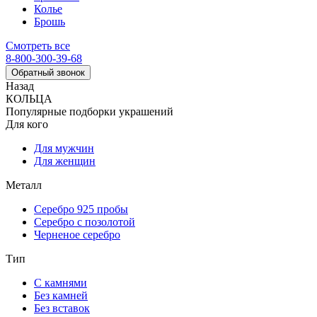
Колье
Брошь
Смотреть все
8-800-300-39-68
Обратный звонок
Назад
КОЛЬЦА
Популярные подборки украшений
Для кого
Для мужчин
Для женщин
Металл
Серебро 925 пробы
Серебро с позолотой
Черненое серебро
Тип
С камнями
Без камней
Без вставок