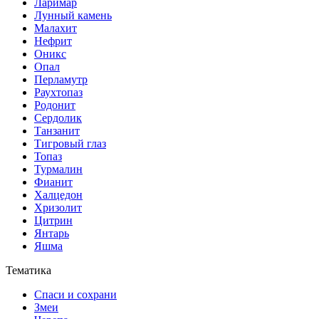
Ларимар
Лунный камень
Малахит
Нефрит
Оникс
Опал
Перламутр
Раухтопаз
Родонит
Сердолик
Танзанит
Тигровый глаз
Топаз
Турмалин
Фианит
Халцедон
Хризолит
Цитрин
Янтарь
Яшма
Тематика
Спаси и сохрани
Змеи