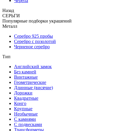
Черепа
Назад
СЕРЬГИ
Популярные подборки украшений
Металл
Серебро 925 пробы
Серебро с позолотой
Черненое серебро
Тип
Английский замок
Без камней
Винтажные
Геометрические
Длинные (висячие)
Дорожки
Квадратные
Конго
Крупные
Необычные
С камнями
С подвесками
Трансформеры