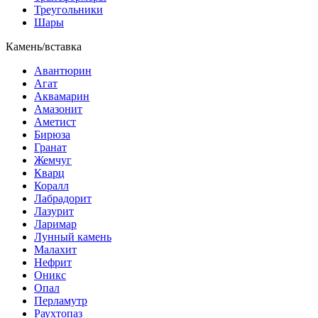
Треугольники
Шары
Камень/вставка
Авантюрин
Агат
Аквамарин
Амазонит
Аметист
Бирюза
Гранат
Жемчуг
Кварц
Коралл
Лабрадорит
Лазурит
Ларимар
Лунный камень
Малахит
Нефрит
Оникс
Опал
Перламутр
Раухтопаз