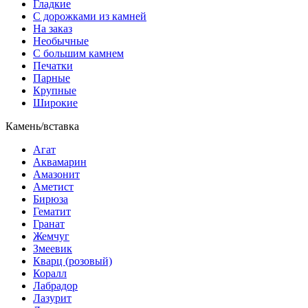
Гладкие
С дорожками из камней
На заказ
Необычные
С большим камнем
Печатки
Парные
Крупные
Широкие
Камень/вставка
Агат
Аквамарин
Амазонит
Аметист
Бирюза
Гематит
Гранат
Жемчуг
Змеевик
Кварц (розовый)
Коралл
Лабрадор
Лазурит