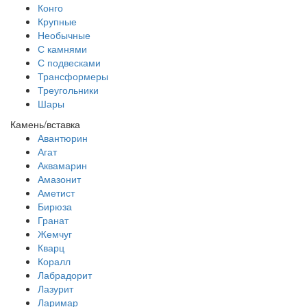
Конго
Крупные
Необычные
С камнями
С подвесками
Трансформеры
Треугольники
Шары
Камень/вставка
Авантюрин
Агат
Аквамарин
Амазонит
Аметист
Бирюза
Гранат
Жемчуг
Кварц
Коралл
Лабрадорит
Лазурит
Ларимар