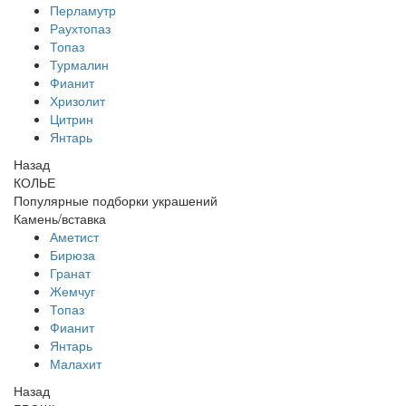
Перламутр
Раухтопаз
Топаз
Турмалин
Фианит
Хризолит
Цитрин
Янтарь
Назад
КОЛЬЕ
Популярные подборки украшений
Камень/вставка
Аметист
Бирюза
Гранат
Жемчуг
Топаз
Фианит
Янтарь
Малахит
Назад