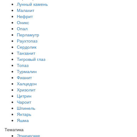
Лунный камень
Малахит
Нефрит
Оникс
Опал
Перламутр
Раухтопаз
Сердолик
Танзанит
Тигровый глаз
Топаз
Турмалин
Фианит
Халцедон
Хризолит
Цитрин
Чароит
Шпинель
Янтарь
Яшма
Тематика
Этнические