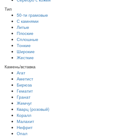
Тип
50-ти грамовые
С камнями
Литые
Плоские
Сплошные
Тонкие
Широкие
Жесткие
Камень/вставка
Агат
Аметист
Бирюза
Гематит
Гранат
Жемчуг
Кварц (розовый)
Коралл
Малахит
Нефрит
Опал