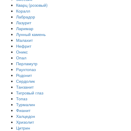
Кварц (розовый)
Коралл
Лабрадор
Лазурит
Ларимар
Лунный камень
Малахит
Нефрит
Оникс
Опал
Перламутр
Раухтопаз
Родонит
Сердолик
Танзанит
Тигровый глаз
Топаз
Турмалин
Фианит
Халцедон
Хризолит
Цитрин