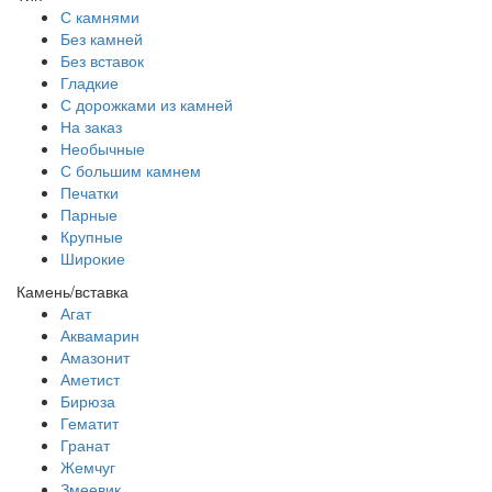
С камнями
Без камней
Без вставок
Гладкие
С дорожками из камней
На заказ
Необычные
С большим камнем
Печатки
Парные
Крупные
Широкие
Камень/вставка
Агат
Аквамарин
Амазонит
Аметист
Бирюза
Гематит
Гранат
Жемчуг
Змеевик