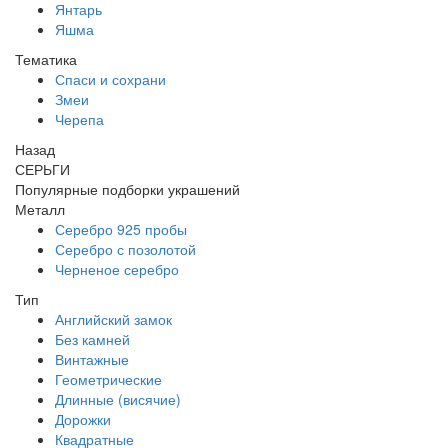
Янтарь
Яшма
Тематика
Спаси и сохрани
Змеи
Черепа
Назад
СЕРЬГИ
Популярные подборки украшений
Металл
Серебро 925 пробы
Серебро с позолотой
Черненое серебро
Тип
Английский замок
Без камней
Винтажные
Геометрические
Длинные (висячие)
Дорожки
Квадратные