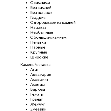
С камнями
Без камней
Без вставок
Гладкие
С дорожками из камней
На заказ
Необычные
С большим камнем
Печатки
Парные
Крупные
Широкие
Камень/вставка
Агат
Аквамарин
Амазонит
Аметист
Бирюза
Гематит
Гранат
Жемчуг
Змеевик