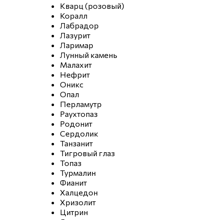
Кварц (розовый)
Коралл
Лабрадор
Лазурит
Ларимар
Лунный камень
Малахит
Нефрит
Оникс
Опал
Перламутр
Раухтопаз
Родонит
Сердолик
Танзанит
Тигровый глаз
Топаз
Турмалин
Фианит
Халцедон
Хризолит
Цитрин