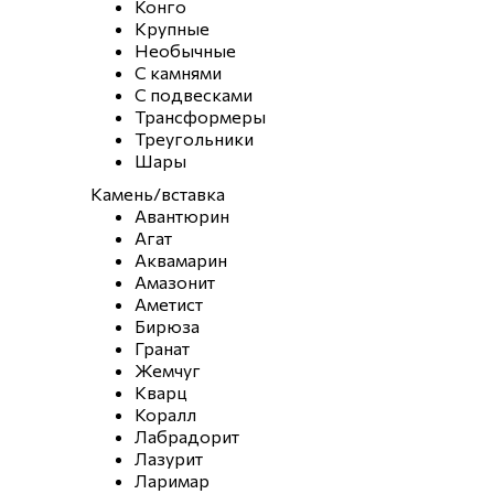
Конго
Крупные
Необычные
С камнями
С подвесками
Трансформеры
Треугольники
Шары
Камень/вставка
Авантюрин
Агат
Аквамарин
Амазонит
Аметист
Бирюза
Гранат
Жемчуг
Кварц
Коралл
Лабрадорит
Лазурит
Ларимар