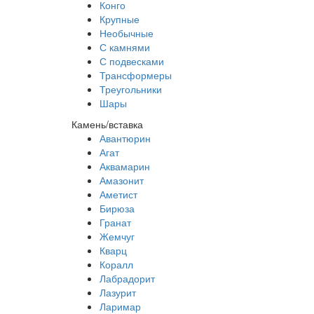
Конго
Крупные
Необычные
С камнями
С подвесками
Трансформеры
Треугольники
Шары
Камень/вставка
Авантюрин
Агат
Аквамарин
Амазонит
Аметист
Бирюза
Гранат
Жемчуг
Кварц
Коралл
Лабрадорит
Лазурит
Ларимар