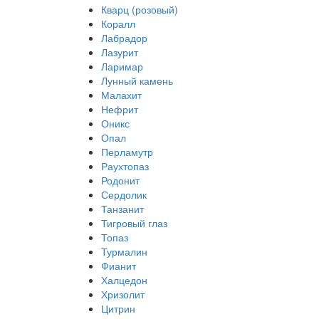
Кварц (розовый)
Коралл
Лабрадор
Лазурит
Ларимар
Лунный камень
Малахит
Нефрит
Оникс
Опал
Перламутр
Раухтопаз
Родонит
Сердолик
Танзанит
Тигровый глаз
Топаз
Турмалин
Фианит
Халцедон
Хризолит
Цитрин