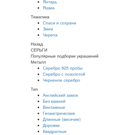
Янтарь
Яшма
Тематика
Спаси и сохрани
Змеи
Черепа
Назад
СЕРЬГИ
Популярные подборки украшений
Металл
Серебро 925 пробы
Серебро с позолотой
Черненое серебро
Тип
Английский замок
Без камней
Винтажные
Геометрические
Длинные (висячие)
Дорожки
Квадратные