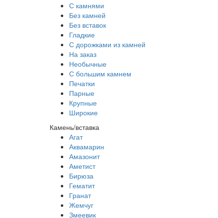
С камнями
Без камней
Без вставок
Гладкие
С дорожками из камней
На заказ
Необычные
С большим камнем
Печатки
Парные
Крупные
Широкие
Камень/вставка
Агат
Аквамарин
Амазонит
Аметист
Бирюза
Гематит
Гранат
Жемчуг
Змеевик