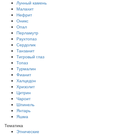
Лунный камень
Малахит
Нефрит
Оникс
Опал
Перламутр
Раухтопаз
Сердолик
Танзанит
Тигровый глаз
Топаз
Турмалин
Фианит
Халцедон
Хризолит
Цитрин
Чароит
Шпинель
Янтарь
Яшма
Тематика
Этнические