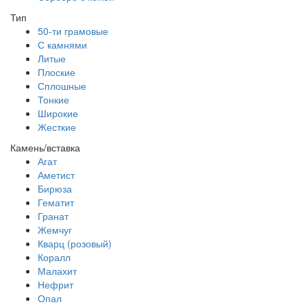
Тип
50-ти грамовые
С камнями
Литые
Плоские
Сплошные
Тонкие
Широкие
Жесткие
Камень/вставка
Агат
Аметист
Бирюза
Гематит
Гранат
Жемчуг
Кварц (розовый)
Коралл
Малахит
Нефрит
Опал