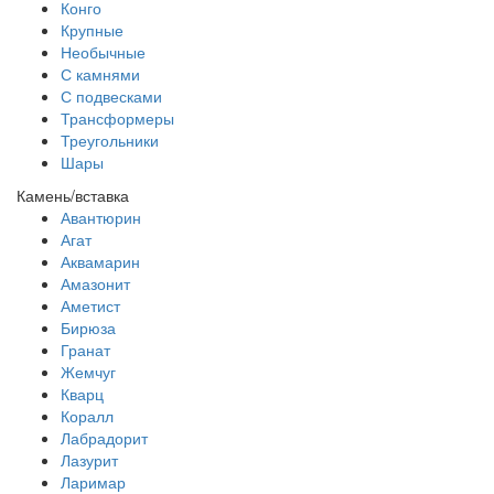
Конго
Крупные
Необычные
С камнями
С подвесками
Трансформеры
Треугольники
Шары
Камень/вставка
Авантюрин
Агат
Аквамарин
Амазонит
Аметист
Бирюза
Гранат
Жемчуг
Кварц
Коралл
Лабрадорит
Лазурит
Ларимар