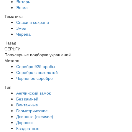
Янтарь
Яшма
Тематика
Спаси и сохрани
Змеи
Черепа
Назад
СЕРЬГИ
Популярные подборки украшений
Металл
Серебро 925 пробы
Серебро с позолотой
Черненое серебро
Тип
Английский замок
Без камней
Винтажные
Геометрические
Длинные (висячие)
Дорожки
Квадратные