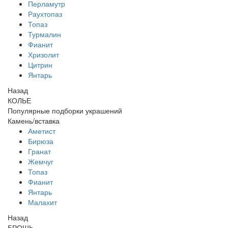
Перламутр
Раухтопаз
Топаз
Турмалин
Фианит
Хризолит
Цитрин
Янтарь
Назад
КОЛЬЕ
Популярные подборки украшений
Камень/вставка
Аметист
Бирюза
Гранат
Жемчуг
Топаз
Фианит
Янтарь
Малахит
Назад
БРОШЬ