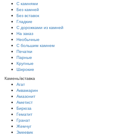
С камнями
Без камней
Без вставок
Гладкие
С дорожками из камней
На заказ
Необычные
С большим камнем
Печатки
Парные
Крупные
Широкие
Камень/вставка
Агат
Аквамарин
Амазонит
Аметист
Бирюза
Гематит
Гранат
Жемчуг
Змеевик