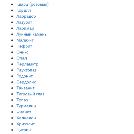
Кварц (розовый)
Коралл
Лабрадор
Лазурит
Ларимар
Лунный камень
Малахит
Нефрит
Оникс
Опал
Перламутр
Раухтопаз
Родонит
Сердолик
Танзанит
Тигровый глаз
Топаз
Турмалин
Фианит
Халцедон
Хризолит
Цитрин