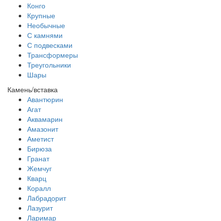
Конго
Крупные
Необычные
С камнями
С подвесками
Трансформеры
Треугольники
Шары
Камень/вставка
Авантюрин
Агат
Аквамарин
Амазонит
Аметист
Бирюза
Гранат
Жемчуг
Кварц
Коралл
Лабрадорит
Лазурит
Ларимар