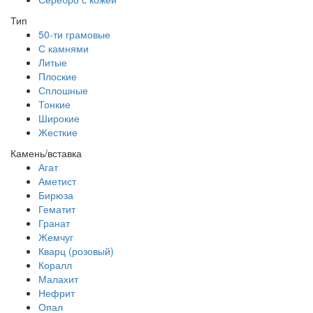
Тип
50-ти грамовые
С камнями
Литые
Плоские
Сплошные
Тонкие
Широкие
Жесткие
Камень/вставка
Агат
Аметист
Бирюза
Гематит
Гранат
Жемчуг
Кварц (розовый)
Коралл
Малахит
Нефрит
Опал