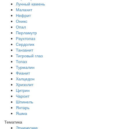
Лунный камень
Малахит
Нефрит
Оникс
Опал
Перламутр
Раухтопаз
Сердолик
Танзанит
Тигровый глаз
Топаз
Турмалин
Фианит
Халцедон
Хризолит
Цитрин
Чароит
Шпинель
Янтарь
Яшма
Тематика
Этнические