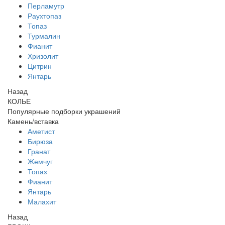
Перламутр
Раухтопаз
Топаз
Турмалин
Фианит
Хризолит
Цитрин
Янтарь
Назад
КОЛЬЕ
Популярные подборки украшений
Камень/вставка
Аметист
Бирюза
Гранат
Жемчуг
Топаз
Фианит
Янтарь
Малахит
Назад