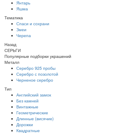
Янтарь
Яшма
Тематика
Спаси и сохрани
Змеи
Черепа
Назад
СЕРЬГИ
Популярные подборки украшений
Металл
Серебро 925 пробы
Серебро с позолотой
Черненое серебро
Тип
Английский замок
Без камней
Винтажные
Геометрические
Длинные (висячие)
Дорожки
Квадратные