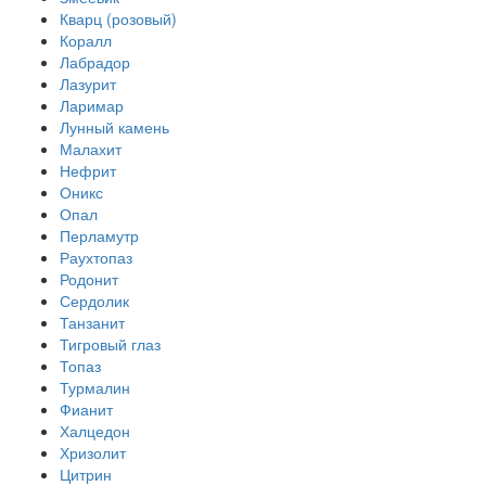
Кварц (розовый)
Коралл
Лабрадор
Лазурит
Ларимар
Лунный камень
Малахит
Нефрит
Оникс
Опал
Перламутр
Раухтопаз
Родонит
Сердолик
Танзанит
Тигровый глаз
Топаз
Турмалин
Фианит
Халцедон
Хризолит
Цитрин