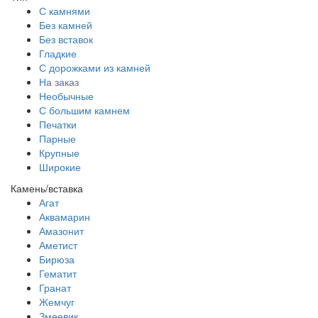
С камнями
Без камней
Без вставок
Гладкие
С дорожками из камней
На заказ
Необычные
С большим камнем
Печатки
Парные
Крупные
Широкие
Камень/вставка
Агат
Аквамарин
Амазонит
Аметист
Бирюза
Гематит
Гранат
Жемчуг
Змеевик