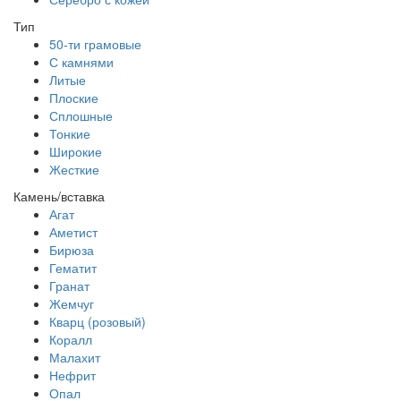
Тип
50-ти грамовые
С камнями
Литые
Плоские
Сплошные
Тонкие
Широкие
Жесткие
Камень/вставка
Агат
Аметист
Бирюза
Гематит
Гранат
Жемчуг
Кварц (розовый)
Коралл
Малахит
Нефрит
Опал