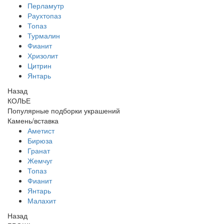
Перламутр
Раухтопаз
Топаз
Турмалин
Фианит
Хризолит
Цитрин
Янтарь
Назад
КОЛЬЕ
Популярные подборки украшений
Камень/вставка
Аметист
Бирюза
Гранат
Жемчуг
Топаз
Фианит
Янтарь
Малахит
Назад