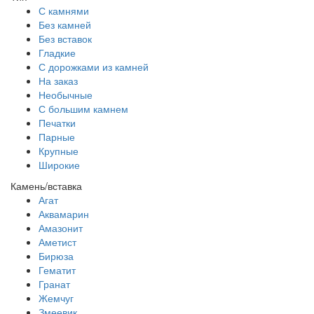
С камнями
Без камней
Без вставок
Гладкие
С дорожками из камней
На заказ
Необычные
С большим камнем
Печатки
Парные
Крупные
Широкие
Камень/вставка
Агат
Аквамарин
Амазонит
Аметист
Бирюза
Гематит
Гранат
Жемчуг
Змеевик