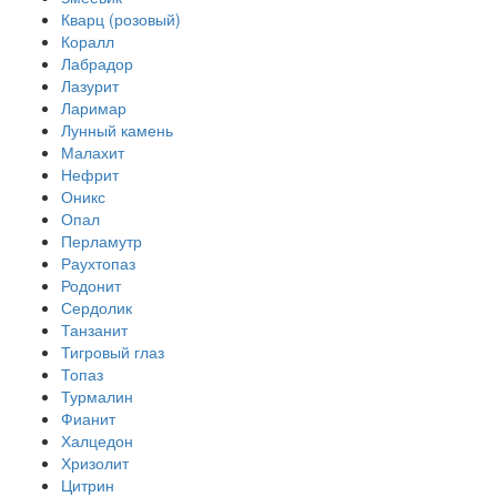
Кварц (розовый)
Коралл
Лабрадор
Лазурит
Ларимар
Лунный камень
Малахит
Нефрит
Оникс
Опал
Перламутр
Раухтопаз
Родонит
Сердолик
Танзанит
Тигровый глаз
Топаз
Турмалин
Фианит
Халцедон
Хризолит
Цитрин