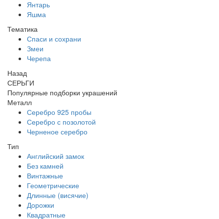
Янтарь
Яшма
Тематика
Спаси и сохрани
Змеи
Черепа
Назад
СЕРЬГИ
Популярные подборки украшений
Металл
Серебро 925 пробы
Серебро с позолотой
Черненое серебро
Тип
Английский замок
Без камней
Винтажные
Геометрические
Длинные (висячие)
Дорожки
Квадратные