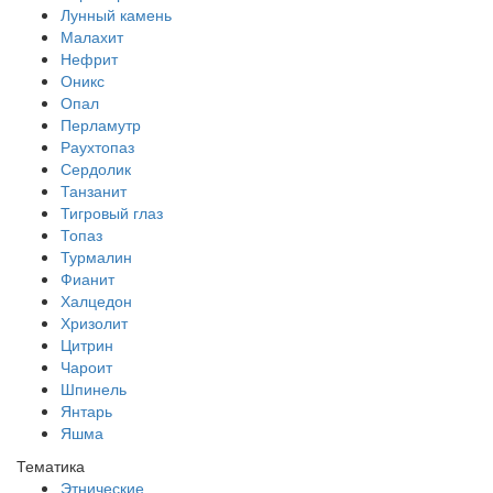
Лунный камень
Малахит
Нефрит
Оникс
Опал
Перламутр
Раухтопаз
Сердолик
Танзанит
Тигровый глаз
Топаз
Турмалин
Фианит
Халцедон
Хризолит
Цитрин
Чароит
Шпинель
Янтарь
Яшма
Тематика
Этнические