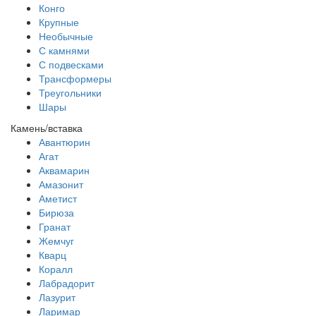
Конго
Крупные
Необычные
С камнями
С подвесками
Трансформеры
Треугольники
Шары
Камень/вставка
Авантюрин
Агат
Аквамарин
Амазонит
Аметист
Бирюза
Гранат
Жемчуг
Кварц
Коралл
Лабрадорит
Лазурит
Ларимар