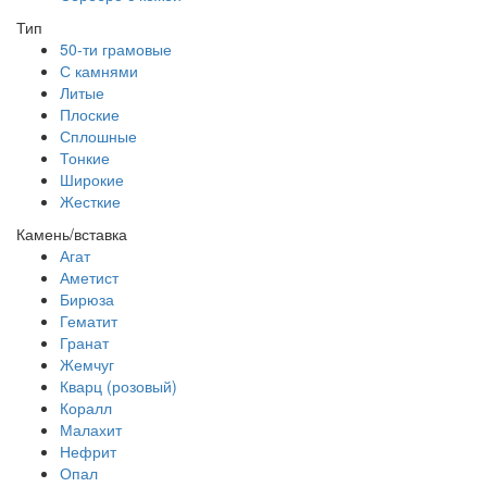
Тип
50-ти грамовые
С камнями
Литые
Плоские
Сплошные
Тонкие
Широкие
Жесткие
Камень/вставка
Агат
Аметист
Бирюза
Гематит
Гранат
Жемчуг
Кварц (розовый)
Коралл
Малахит
Нефрит
Опал