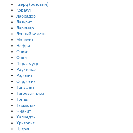
Кварц (розовый)
Коралл
Лабрадор
Лазурит
Ларимар
Лунный камень
Малахит
Нефрит
Оникс
Опал
Перламутр
Раухтопаз
Родонит
Сердолик
Танзанит
Тигровый глаз
Топаз
Турмалин
Фианит
Халцедон
Хризолит
Цитрин