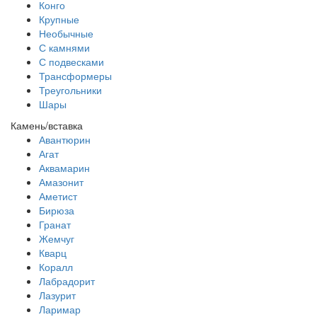
Конго
Крупные
Необычные
С камнями
С подвесками
Трансформеры
Треугольники
Шары
Камень/вставка
Авантюрин
Агат
Аквамарин
Амазонит
Аметист
Бирюза
Гранат
Жемчуг
Кварц
Коралл
Лабрадорит
Лазурит
Ларимар