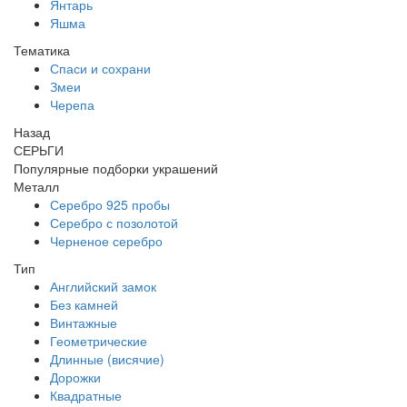
Янтарь
Яшма
Тематика
Спаси и сохрани
Змеи
Черепа
Назад
СЕРЬГИ
Популярные подборки украшений
Металл
Серебро 925 пробы
Серебро с позолотой
Черненое серебро
Тип
Английский замок
Без камней
Винтажные
Геометрические
Длинные (висячие)
Дорожки
Квадратные