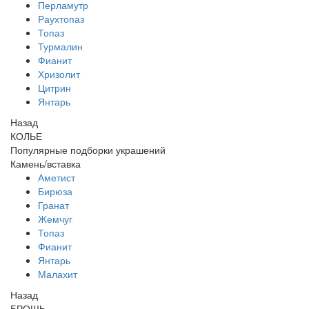
Перламутр
Раухтопаз
Топаз
Турмалин
Фианит
Хризолит
Цитрин
Янтарь
Назад
КОЛЬЕ
Популярные подборки украшений
Камень/вставка
Аметист
Бирюза
Гранат
Жемчуг
Топаз
Фианит
Янтарь
Малахит
Назад
БРОШЬ