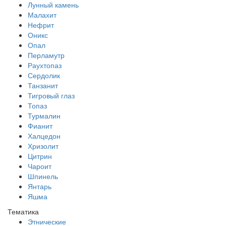
Лунный камень
Малахит
Нефрит
Оникс
Опал
Перламутр
Раухтопаз
Сердолик
Танзанит
Тигровый глаз
Топаз
Турмалин
Фианит
Халцедон
Хризолит
Цитрин
Чароит
Шпинель
Янтарь
Яшма
Тематика
Этнические