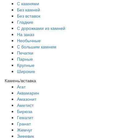
С камнями
Без камней
Без вставок
Гладкие
С дорожками из камней
На заказ
Необычные
С большим камнем
Печатки
Парные
Крупные
Широкие
Камень/вставка
Агат
Аквамарин
Амазонит
Аметист
Бирюза
Гематит
Гранат
Жемчуг
Змеевик