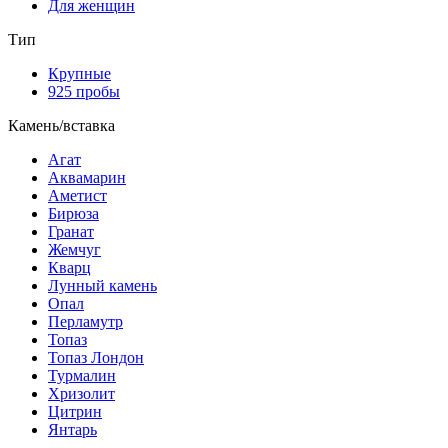
Для женщин
Тип
Крупные
925 пробы
Камень/вставка
Агат
Аквамарин
Аметист
Бирюза
Гранат
Жемчуг
Кварц
Лунный камень
Опал
Перламутр
Топаз
Топаз Лондон
Турмалин
Хризолит
Цитрин
Янтарь