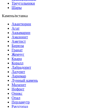
Треугольники
Шары
Камень/вставка
Авантюрин
Агат
Аквамарин
Амазонит
Аметист
Бирюза
Гранат
Жемчуг
Кварц
Коралл
Лабрадорит
Лазурит
Ларимар
Лунный камень
Малахит
Нефрит
Оникс
Опал
Перламутр
Раухтопаз