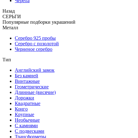
Черепа
Назад
СЕРЬГИ
Популярные подборки украшений
Металл
Серебро 925 пробы
Серебро с позолотой
Черненое серебро
Тип
Английский замок
Без камней
Винтажные
Геометрические
Длинные (висячие)
Дорожки
Квадратные
Конго
Крупные
Необычные
С камнями
С подвесками
Трансформеры