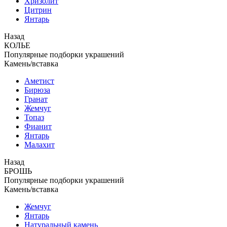
Хризолит
Цитрин
Янтарь
Назад
КОЛЬЕ
Популярные подборки украшений
Камень/вставка
Аметист
Бирюза
Гранат
Жемчуг
Топаз
Фианит
Янтарь
Малахит
Назад
БРОШЬ
Популярные подборки украшений
Камень/вставка
Жемчуг
Янтарь
Натуральный камень