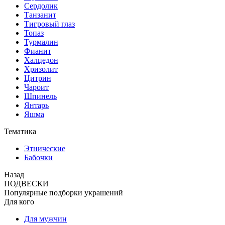
Сердолик
Танзанит
Тигровый глаз
Топаз
Турмалин
Фианит
Халцедон
Хризолит
Цитрин
Чароит
Шпинель
Янтарь
Яшма
Тематика
Этнические
Бабочки
Назад
ПОДВЕСКИ
Популярные подборки украшений
Для кого
Для мужчин