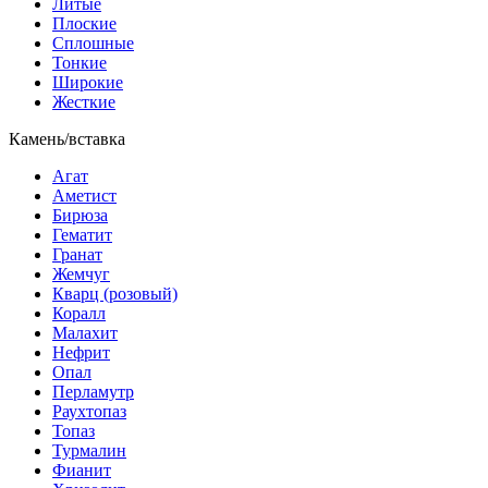
Литые
Плоские
Сплошные
Тонкие
Широкие
Жесткие
Камень/вставка
Агат
Аметист
Бирюза
Гематит
Гранат
Жемчуг
Кварц (розовый)
Коралл
Малахит
Нефрит
Опал
Перламутр
Раухтопаз
Топаз
Турмалин
Фианит