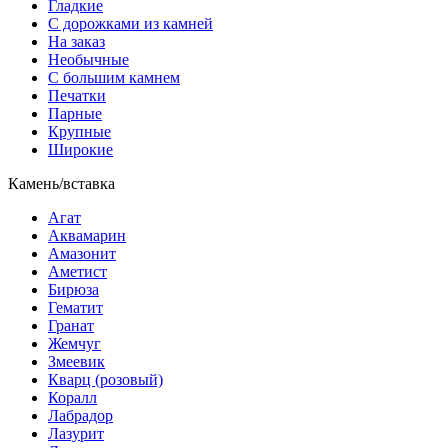
Гладкие
С дорожками из камней
На заказ
Необычные
С большим камнем
Печатки
Парные
Крупные
Широкие
Камень/вставка
Агат
Аквамарин
Амазонит
Аметист
Бирюза
Гематит
Гранат
Жемчуг
Змеевик
Кварц (розовый)
Коралл
Лабрадор
Лазурит