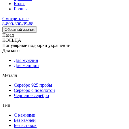
Колье
Брошь
Смотреть все
8-800-300-39-68
Обратный звонок
Назад
КОЛЬЦА
Популярные подборки украшений
Для кого
Для мужчин
Для женщин
Металл
Серебро 925 пробы
Серебро с позолотой
Черненое серебро
Тип
С камнями
Без камней
Без вставок