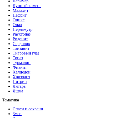
Ларимар
Лунный камень
Малахит
Нефрит
Оникс
Опал
Перламутр
Раухтопаз
Родонит
Сердолик
Танзанит
Тигровый глаз
Топаз
Турмалин
Фианит
Халцедон
Хризолит
Цитрин
Янтарь
Яшма
Тематика
Спаси и сохрани
Змеи