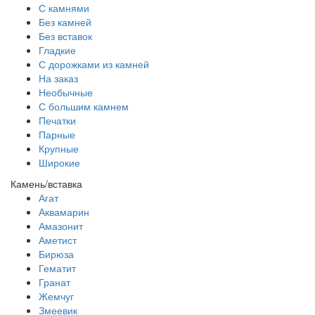
С камнями
Без камней
Без вставок
Гладкие
С дорожками из камней
На заказ
Необычные
С большим камнем
Печатки
Парные
Крупные
Широкие
Камень/вставка
Агат
Аквамарин
Амазонит
Аметист
Бирюза
Гематит
Гранат
Жемчуг
Змеевик