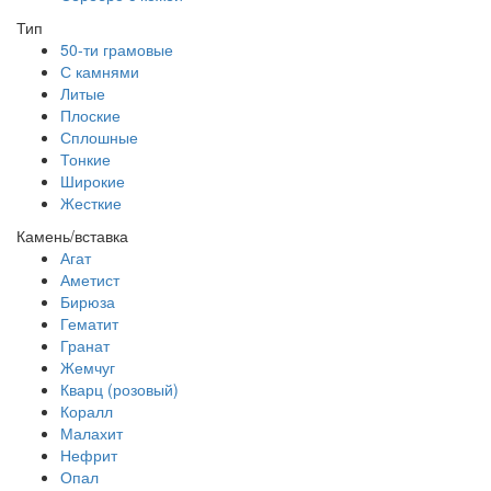
Тип
50-ти грамовые
С камнями
Литые
Плоские
Сплошные
Тонкие
Широкие
Жесткие
Камень/вставка
Агат
Аметист
Бирюза
Гематит
Гранат
Жемчуг
Кварц (розовый)
Коралл
Малахит
Нефрит
Опал