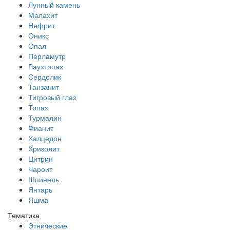
Лунный камень
Малахит
Нефрит
Оникс
Опал
Перламутр
Раухтопаз
Сердолик
Танзанит
Тигровый глаз
Топаз
Турмалин
Фианит
Халцедон
Хризолит
Цитрин
Чароит
Шпинель
Янтарь
Яшма
Тематика
Этнические