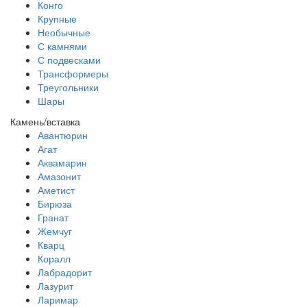
Конго
Крупные
Необычные
С камнями
С подвесками
Трансформеры
Треугольники
Шары
Камень/вставка
Авантюрин
Агат
Аквамарин
Амазонит
Аметист
Бирюза
Гранат
Жемчуг
Кварц
Коралл
Лабрадорит
Лазурит
Ларимар