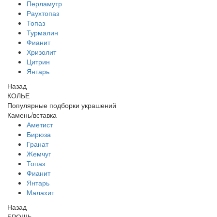
Перламутр
Раухтопаз
Топаз
Турмалин
Фианит
Хризолит
Цитрин
Янтарь
Назад
КОЛЬЕ
Популярные подборки украшений
Камень/вставка
Аметист
Бирюза
Гранат
Жемчуг
Топаз
Фианит
Янтарь
Малахит
Назад
БРОШЬ