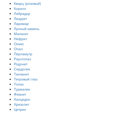
Кварц (розовый)
Коралл
Лабрадор
Лазурит
Ларимар
Лунный камень
Малахит
Нефрит
Оникс
Опал
Перламутр
Раухтопаз
Родонит
Сердолик
Танзанит
Тигровый глаз
Топаз
Турмалин
Фианит
Халцедон
Хризолит
Цитрин