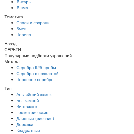
Янтарь
Яшма
Тематика
Спаси и сохрани
Змеи
Черепа
Назад
СЕРЬГИ
Популярные подборки украшений
Металл
Серебро 925 пробы
Серебро с позолотой
Черненое серебро
Тип
Английский замок
Без камней
Винтажные
Геометрические
Длинные (висячие)
Дорожки
Квадратные