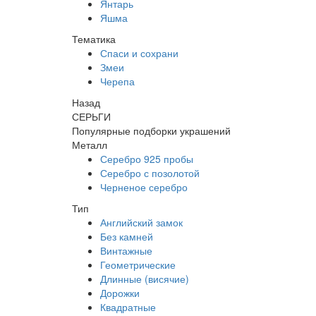
Янтарь
Яшма
Тематика
Спаси и сохрани
Змеи
Черепа
Назад
СЕРЬГИ
Популярные подборки украшений
Металл
Серебро 925 пробы
Серебро с позолотой
Черненое серебро
Тип
Английский замок
Без камней
Винтажные
Геометрические
Длинные (висячие)
Дорожки
Квадратные