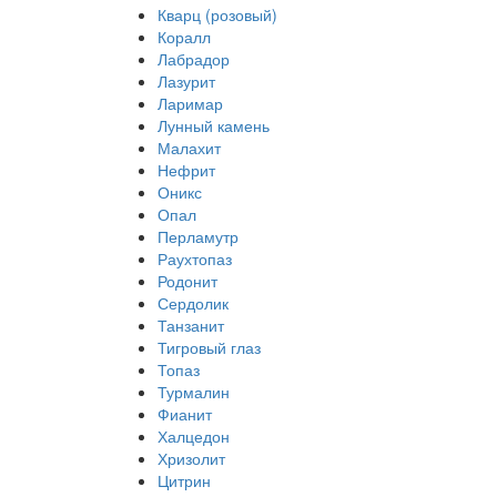
Кварц (розовый)
Коралл
Лабрадор
Лазурит
Ларимар
Лунный камень
Малахит
Нефрит
Оникс
Опал
Перламутр
Раухтопаз
Родонит
Сердолик
Танзанит
Тигровый глаз
Топаз
Турмалин
Фианит
Халцедон
Хризолит
Цитрин