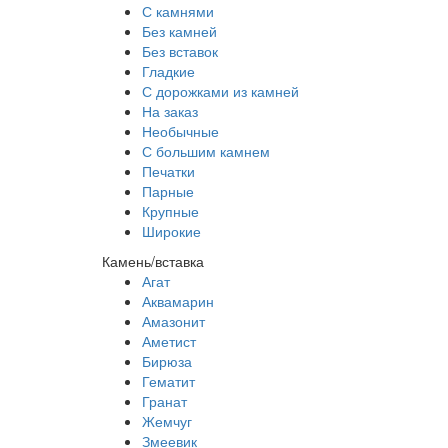
С камнями
Без камней
Без вставок
Гладкие
С дорожками из камней
На заказ
Необычные
С большим камнем
Печатки
Парные
Крупные
Широкие
Камень/вставка
Агат
Аквамарин
Амазонит
Аметист
Бирюза
Гематит
Гранат
Жемчуг
Змеевик