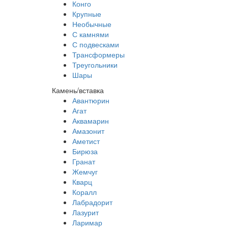
Конго
Крупные
Необычные
С камнями
С подвесками
Трансформеры
Треугольники
Шары
Камень/вставка
Авантюрин
Агат
Аквамарин
Амазонит
Аметист
Бирюза
Гранат
Жемчуг
Кварц
Коралл
Лабрадорит
Лазурит
Ларимар