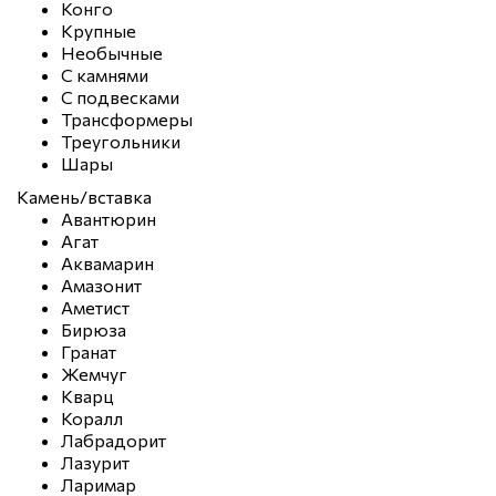
Конго
Крупные
Необычные
С камнями
С подвесками
Трансформеры
Треугольники
Шары
Камень/вставка
Авантюрин
Агат
Аквамарин
Амазонит
Аметист
Бирюза
Гранат
Жемчуг
Кварц
Коралл
Лабрадорит
Лазурит
Ларимар