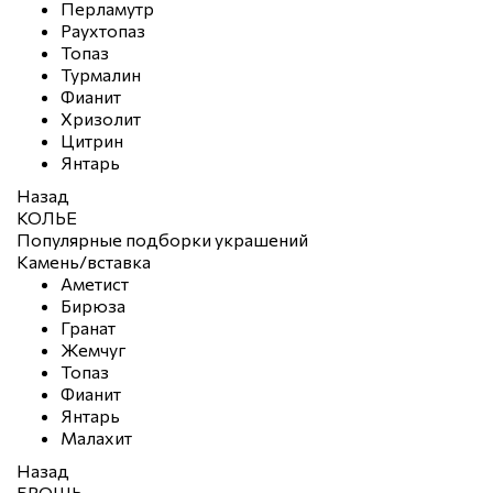
Перламутр
Раухтопаз
Топаз
Турмалин
Фианит
Хризолит
Цитрин
Янтарь
Назад
КОЛЬЕ
Популярные подборки украшений
Камень/вставка
Аметист
Бирюза
Гранат
Жемчуг
Топаз
Фианит
Янтарь
Малахит
Назад
БРОШЬ