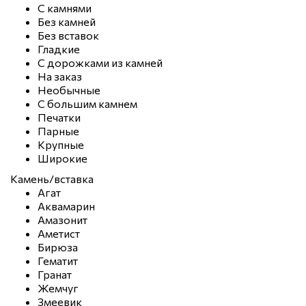
С камнями
Без камней
Без вставок
Гладкие
С дорожками из камней
На заказ
Необычные
С большим камнем
Печатки
Парные
Крупные
Широкие
Камень/вставка
Агат
Аквамарин
Амазонит
Аметист
Бирюза
Гематит
Гранат
Жемчуг
Змеевик