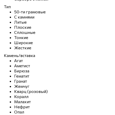
Тип
50-ти грамовые
С камнями
Литые
Плоские
Сплошные
Тонкие
Широкие
Жесткие
Камень/вставка
Агат
Аметист
Бирюза
Гематит
Гранат
Жемчуг
Кварц (розовый)
Коралл
Малахит
Нефрит
Опал