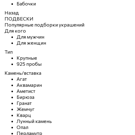
Бабочки
Назад
ПОДВЕСКИ
Популярные подборки украшений
Для кого
Для мужчин
Для женщин
Тип
Крупные
925 пробы
Камень/вставка
Агат
Аквамарин
Аметист
Бирюза
Гранат
Жемчуг
Кварц
Лунный камень
Опал
Перламутр