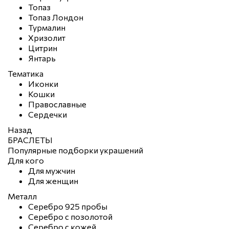
Топаз
Топаз Лондон
Турмалин
Хризолит
Цитрин
Янтарь
Тематика
Иконки
Кошки
Православные
Сердечки
Назад
БРАСЛЕТЫ
Популярные подборки украшений
Для кого
Для мужчин
Для женщин
Металл
Серебро 925 пробы
Серебро с позолотой
Серебро с кожей