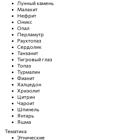
Лунный камень
Малахит
Нефрит
Оникс
Опал
Перламутр
Раухтопаз
Сердолик
Танзанит
Тигровый глаз
Топаз
Турмалин
Фианит
Халцедон
Хризолит
Цитрин
Чароит
Шпинель
Янтарь
Яшма
Тематика
Этнические