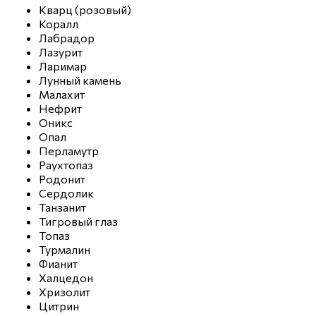
Кварц (розовый)
Коралл
Лабрадор
Лазурит
Ларимар
Лунный камень
Малахит
Нефрит
Оникс
Опал
Перламутр
Раухтопаз
Родонит
Сердолик
Танзанит
Тигровый глаз
Топаз
Турмалин
Фианит
Халцедон
Хризолит
Цитрин