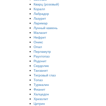
Кварц (розовый)
Коралл
Лабрадор
Лазурит
Ларимар
Лунный камень
Малахит
Нефрит
Оникс
Опал
Перламутр
Раухтопаз
Родонит
Сердолик
Танзанит
Тигровый глаз
Топаз
Турмалин
Фианит
Халцедон
Хризолит
Цитрин