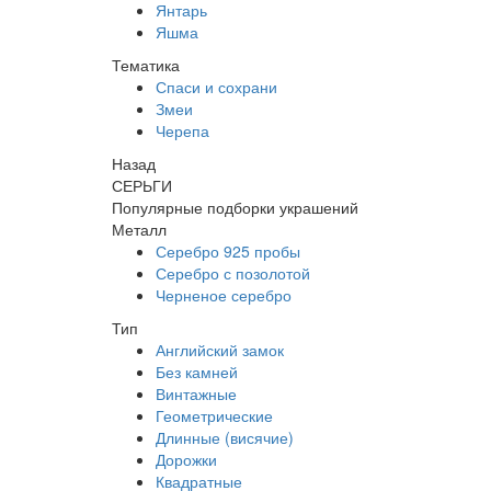
Янтарь
Яшма
Тематика
Спаси и сохрани
Змеи
Черепа
Назад
СЕРЬГИ
Популярные подборки украшений
Металл
Серебро 925 пробы
Серебро с позолотой
Черненое серебро
Тип
Английский замок
Без камней
Винтажные
Геометрические
Длинные (висячие)
Дорожки
Квадратные