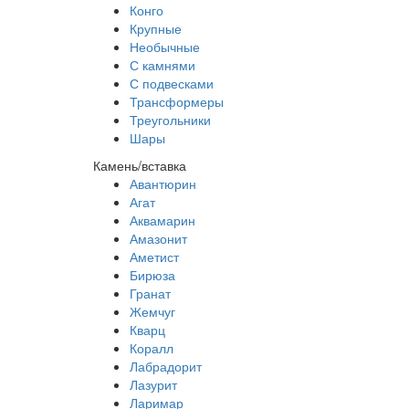
Конго
Крупные
Необычные
С камнями
С подвесками
Трансформеры
Треугольники
Шары
Камень/вставка
Авантюрин
Агат
Аквамарин
Амазонит
Аметист
Бирюза
Гранат
Жемчуг
Кварц
Коралл
Лабрадорит
Лазурит
Ларимар