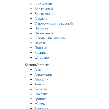
С камнями
Без камней
Без вставок
Гладкие
С дорожками из камней
На заказ
Необычные
С большим камнем
Печатки
Парные
Крупные
Широкие
Камень/вставка
Агат
Аквамарин
Амазонит
Аметист
Бирюза
Гематит
Гранат
Жемчуг
Змеевик