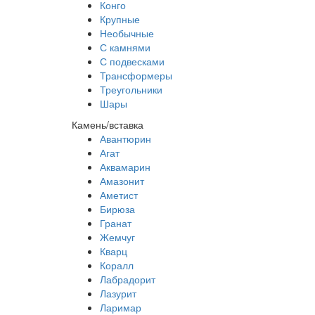
Конго
Крупные
Необычные
С камнями
С подвесками
Трансформеры
Треугольники
Шары
Камень/вставка
Авантюрин
Агат
Аквамарин
Амазонит
Аметист
Бирюза
Гранат
Жемчуг
Кварц
Коралл
Лабрадорит
Лазурит
Ларимар