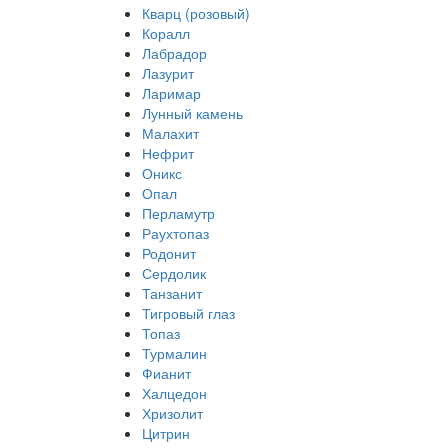
Кварц (розовый)
Коралл
Лабрадор
Лазурит
Ларимар
Лунный камень
Малахит
Нефрит
Оникс
Опал
Перламутр
Раухтопаз
Родонит
Сердолик
Танзанит
Тигровый глаз
Топаз
Турмалин
Фианит
Халцедон
Хризолит
Цитрин