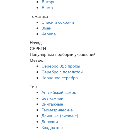
Янтарь
Яшма
Тематика
Спаси и сохрани
Змеи
Черепа
Назад
СЕРЬГИ
Популярные подборки украшений
Металл
Серебро 925 пробы
Серебро с позолотой
Черненое серебро
Тип
Английский замок
Без камней
Винтажные
Геометрические
Длинные (висячие)
Дорожки
Квадратные