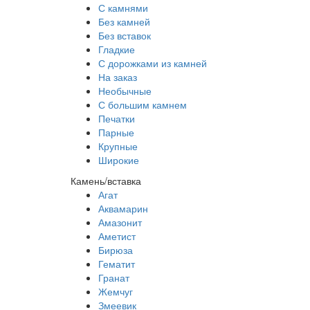
С камнями
Без камней
Без вставок
Гладкие
С дорожками из камней
На заказ
Необычные
С большим камнем
Печатки
Парные
Крупные
Широкие
Камень/вставка
Агат
Аквамарин
Амазонит
Аметист
Бирюза
Гематит
Гранат
Жемчуг
Змеевик