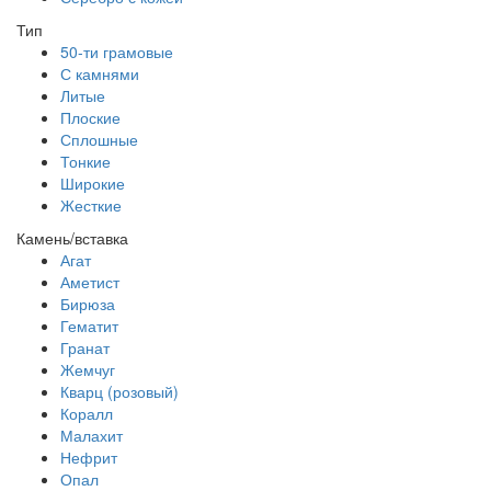
Тип
50-ти грамовые
С камнями
Литые
Плоские
Сплошные
Тонкие
Широкие
Жесткие
Камень/вставка
Агат
Аметист
Бирюза
Гематит
Гранат
Жемчуг
Кварц (розовый)
Коралл
Малахит
Нефрит
Опал