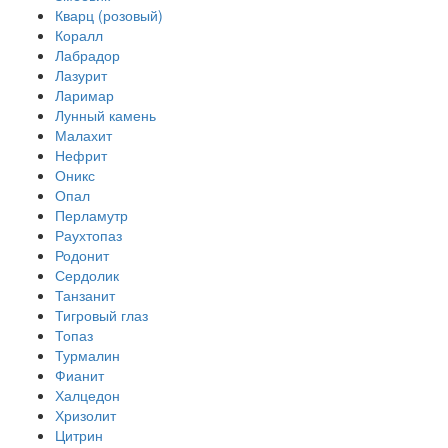
Кварц (розовый)
Коралл
Лабрадор
Лазурит
Ларимар
Лунный камень
Малахит
Нефрит
Оникс
Опал
Перламутр
Раухтопаз
Родонит
Сердолик
Танзанит
Тигровый глаз
Топаз
Турмалин
Фианит
Халцедон
Хризолит
Цитрин