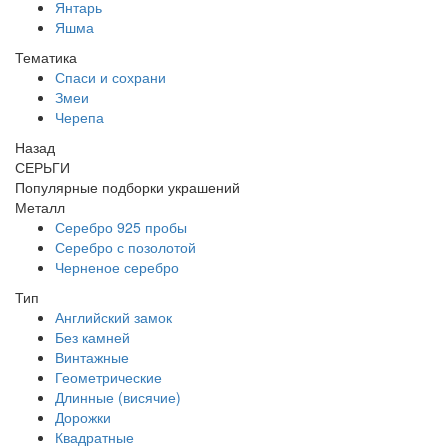
Янтарь
Яшма
Тематика
Спаси и сохрани
Змеи
Черепа
Назад
СЕРЬГИ
Популярные подборки украшений
Металл
Серебро 925 пробы
Серебро с позолотой
Черненое серебро
Тип
Английский замок
Без камней
Винтажные
Геометрические
Длинные (висячие)
Дорожки
Квадратные