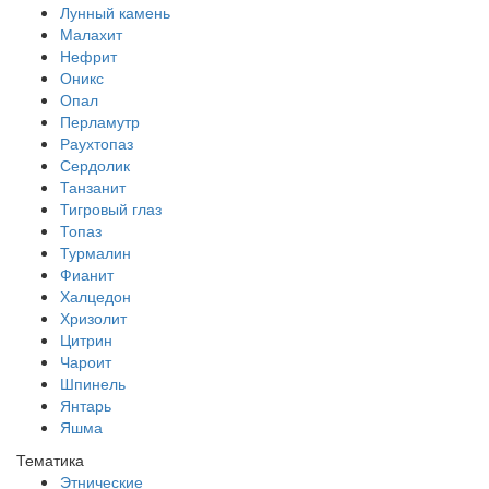
Лунный камень
Малахит
Нефрит
Оникс
Опал
Перламутр
Раухтопаз
Сердолик
Танзанит
Тигровый глаз
Топаз
Турмалин
Фианит
Халцедон
Хризолит
Цитрин
Чароит
Шпинель
Янтарь
Яшма
Тематика
Этнические