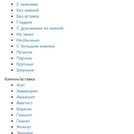
С камнями
Без камней
Без вставок
Гладкие
С дорожками из камней
На заказ
Необычные
С большим камнем
Печатки
Парные
Крупные
Широкие
Камень/вставка
Агат
Аквамарин
Амазонит
Аметист
Бирюза
Гематит
Гранат
Жемчуг
Змеевик