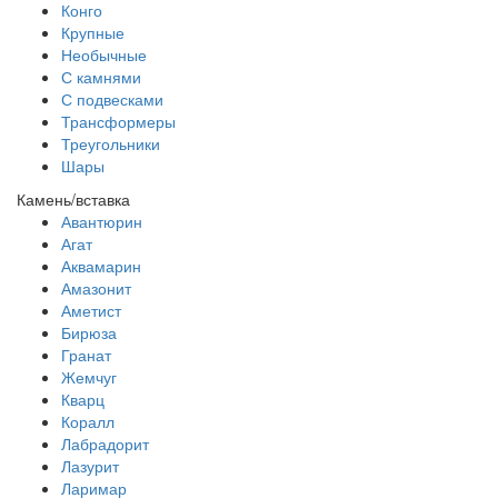
Конго
Крупные
Необычные
С камнями
С подвесками
Трансформеры
Треугольники
Шары
Камень/вставка
Авантюрин
Агат
Аквамарин
Амазонит
Аметист
Бирюза
Гранат
Жемчуг
Кварц
Коралл
Лабрадорит
Лазурит
Ларимар