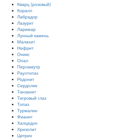
Кварц (розовый)
Коралл
Лабрадор
Лазурит
Ларимар
Лунный камень
Малахит
Нефрит
Оникс
Опал
Перламутр
Раухтопаз
Родонит
Сердолик
Танзанит
Тигровый глаз
Топаз
Турмалин
Фианит
Халцедон
Хризолит
Цитрин