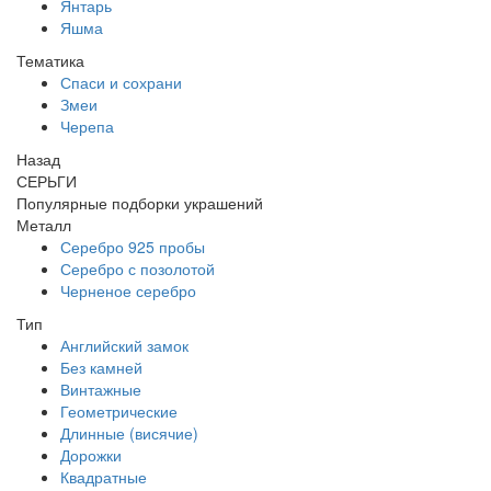
Янтарь
Яшма
Тематика
Спаси и сохрани
Змеи
Черепа
Назад
СЕРЬГИ
Популярные подборки украшений
Металл
Серебро 925 пробы
Серебро с позолотой
Черненое серебро
Тип
Английский замок
Без камней
Винтажные
Геометрические
Длинные (висячие)
Дорожки
Квадратные