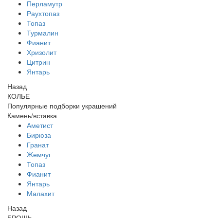
Перламутр
Раухтопаз
Топаз
Турмалин
Фианит
Хризолит
Цитрин
Янтарь
Назад
КОЛЬЕ
Популярные подборки украшений
Камень/вставка
Аметист
Бирюза
Гранат
Жемчуг
Топаз
Фианит
Янтарь
Малахит
Назад
БРОШЬ