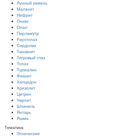
Лунный камень
Малахит
Нефрит
Оникс
Опал
Перламутр
Раухтопаз
Сердолик
Танзанит
Тигровый глаз
Топаз
Турмалин
Фианит
Халцедон
Хризолит
Цитрин
Чароит
Шпинель
Янтарь
Яшма
Тематика
Этнические