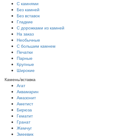
С камнями
Без камней
Без вставок
Гладкие
С дорожками из камней
На заказ
Необычные
С большим камнем
Печатки
Парные
Крупные
Широкие
Камень/вставка
Агат
Аквамарин
Амазонит
Аметист
Бирюза
Гематит
Гранат
Жемчуг
Змеевик