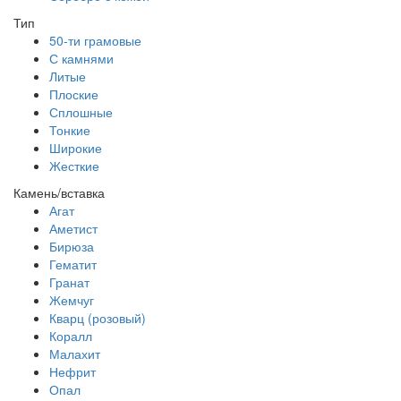
Тип
50-ти грамовые
С камнями
Литые
Плоские
Сплошные
Тонкие
Широкие
Жесткие
Камень/вставка
Агат
Аметист
Бирюза
Гематит
Гранат
Жемчуг
Кварц (розовый)
Коралл
Малахит
Нефрит
Опал