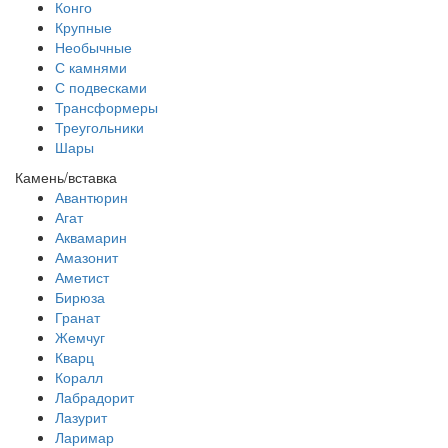
Конго
Крупные
Необычные
С камнями
С подвесками
Трансформеры
Треугольники
Шары
Камень/вставка
Авантюрин
Агат
Аквамарин
Амазонит
Аметист
Бирюза
Гранат
Жемчуг
Кварц
Коралл
Лабрадорит
Лазурит
Ларимар