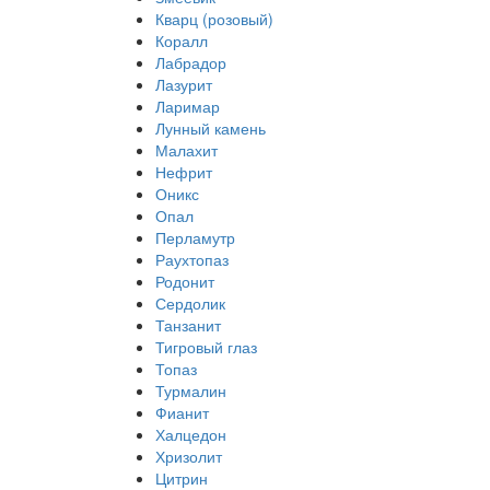
Кварц (розовый)
Коралл
Лабрадор
Лазурит
Ларимар
Лунный камень
Малахит
Нефрит
Оникс
Опал
Перламутр
Раухтопаз
Родонит
Сердолик
Танзанит
Тигровый глаз
Топаз
Турмалин
Фианит
Халцедон
Хризолит
Цитрин