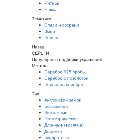
Янтарь
Яшма
Тематика
Спаси и сохрани
Змеи
Черепа
Назад
СЕРЬГИ
Популярные подборки украшений
Металл
Серебро 925 пробы
Серебро с позолотой
Черненое серебро
Тип
Английский замок
Без камней
Винтажные
Геометрические
Длинные (висячие)
Дорожки
Квадратные