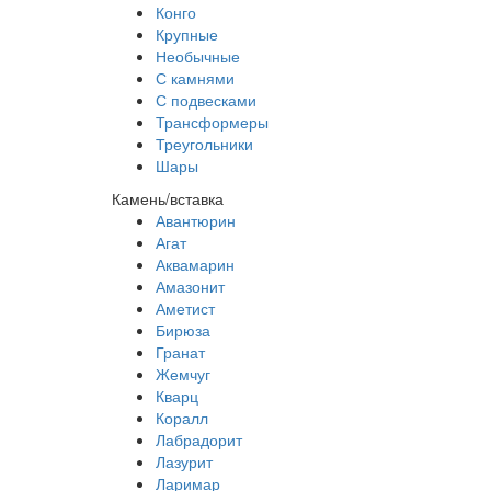
Конго
Крупные
Необычные
С камнями
С подвесками
Трансформеры
Треугольники
Шары
Камень/вставка
Авантюрин
Агат
Аквамарин
Амазонит
Аметист
Бирюза
Гранат
Жемчуг
Кварц
Коралл
Лабрадорит
Лазурит
Ларимар