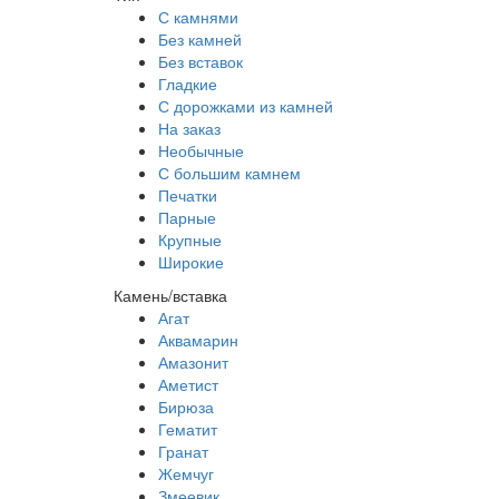
С камнями
Без камней
Без вставок
Гладкие
С дорожками из камней
На заказ
Необычные
С большим камнем
Печатки
Парные
Крупные
Широкие
Камень/вставка
Агат
Аквамарин
Амазонит
Аметист
Бирюза
Гематит
Гранат
Жемчуг
Змеевик