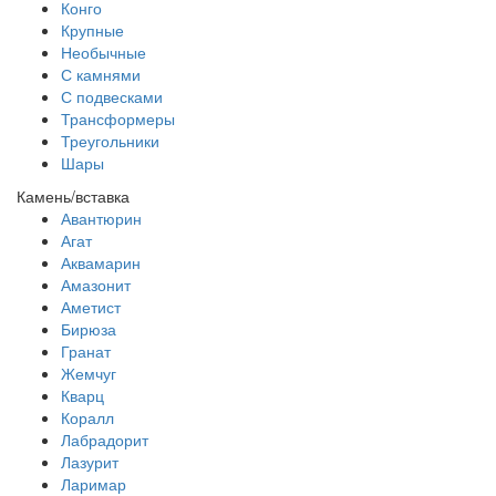
Конго
Крупные
Необычные
С камнями
С подвесками
Трансформеры
Треугольники
Шары
Камень/вставка
Авантюрин
Агат
Аквамарин
Амазонит
Аметист
Бирюза
Гранат
Жемчуг
Кварц
Коралл
Лабрадорит
Лазурит
Ларимар