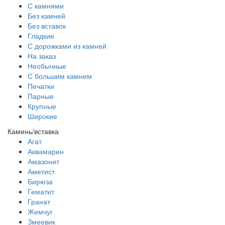
С камнями
Без камней
Без вставок
Гладкие
С дорожками из камней
На заказ
Необычные
С большим камнем
Печатки
Парные
Крупные
Широкие
Камень/вставка
Агат
Аквамарин
Амазонит
Аметист
Бирюза
Гематит
Гранат
Жемчуг
Змеевик