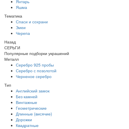
Янтарь
Яшма
Тематика
Спаси и сохрани
Змеи
Черепа
Назад
СЕРЬГИ
Популярные подборки украшений
Металл
Серебро 925 пробы
Серебро с позолотой
Черненое серебро
Тип
Английский замок
Без камней
Винтажные
Геометрические
Длинные (висячие)
Дорожки
Квадратные