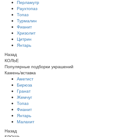
Перламутр
Раухтопаз
Топаз
Турмалин
Фианит
Хризолит
Цитрин
Янтарь
Назад
КОЛЬЕ
Популярные подборки украшений
Камень/вставка
Аметист
Бирюза
Гранат
Жемчуг
Топаз
Фианит
Янтарь
Малахит
Назад
БРОШЬ