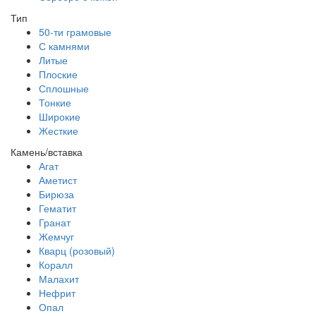
Тип
50-ти грамовые
С камнями
Литые
Плоские
Сплошные
Тонкие
Широкие
Жесткие
Камень/вставка
Агат
Аметист
Бирюза
Гематит
Гранат
Жемчуг
Кварц (розовый)
Коралл
Малахит
Нефрит
Опал