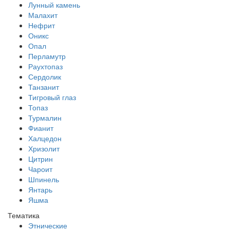
Лунный камень
Малахит
Нефрит
Оникс
Опал
Перламутр
Раухтопаз
Сердолик
Танзанит
Тигровый глаз
Топаз
Турмалин
Фианит
Халцедон
Хризолит
Цитрин
Чароит
Шпинель
Янтарь
Яшма
Тематика
Этнические