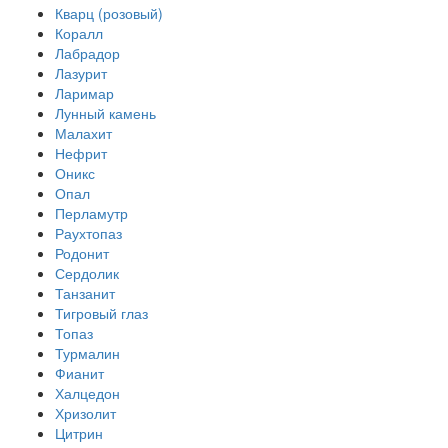
Кварц (розовый)
Коралл
Лабрадор
Лазурит
Ларимар
Лунный камень
Малахит
Нефрит
Оникс
Опал
Перламутр
Раухтопаз
Родонит
Сердолик
Танзанит
Тигровый глаз
Топаз
Турмалин
Фианит
Халцедон
Хризолит
Цитрин