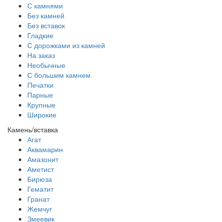
С камнями
Без камней
Без вставок
Гладкие
С дорожками из камней
На заказ
Необычные
С большим камнем
Печатки
Парные
Крупные
Широкие
Камень/вставка
Агат
Аквамарин
Амазонит
Аметист
Бирюза
Гематит
Гранат
Жемчуг
Змеевик