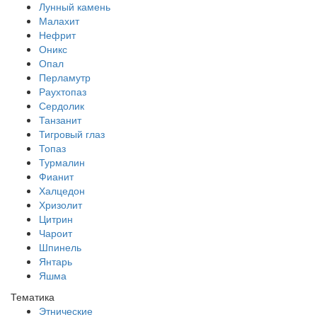
Лунный камень
Малахит
Нефрит
Оникс
Опал
Перламутр
Раухтопаз
Сердолик
Танзанит
Тигровый глаз
Топаз
Турмалин
Фианит
Халцедон
Хризолит
Цитрин
Чароит
Шпинель
Янтарь
Яшма
Тематика
Этнические