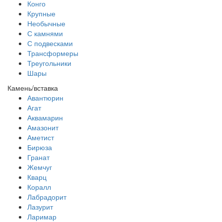
Конго
Крупные
Необычные
С камнями
С подвесками
Трансформеры
Треугольники
Шары
Камень/вставка
Авантюрин
Агат
Аквамарин
Амазонит
Аметист
Бирюза
Гранат
Жемчуг
Кварц
Коралл
Лабрадорит
Лазурит
Ларимар