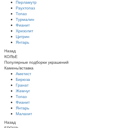
Перламутр
Раухтопаз
Топаз
Турмалин
Фианит
Хризолит
Цитрин
Янтарь
Назад
КОЛЬЕ
Популярные подборки украшений
Камень/вставка
Аметист
Бирюза
Гранат
Жемчуг
Топаз
Фианит
Янтарь
Малахит
Назад
БРОШЬ