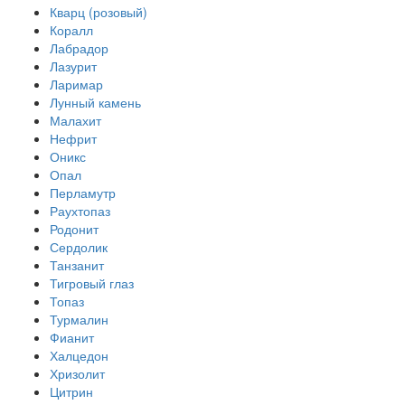
Кварц (розовый)
Коралл
Лабрадор
Лазурит
Ларимар
Лунный камень
Малахит
Нефрит
Оникс
Опал
Перламутр
Раухтопаз
Родонит
Сердолик
Танзанит
Тигровый глаз
Топаз
Турмалин
Фианит
Халцедон
Хризолит
Цитрин