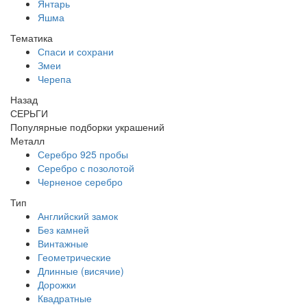
Янтарь
Яшма
Тематика
Спаси и сохрани
Змеи
Черепа
Назад
СЕРЬГИ
Популярные подборки украшений
Металл
Серебро 925 пробы
Серебро с позолотой
Черненое серебро
Тип
Английский замок
Без камней
Винтажные
Геометрические
Длинные (висячие)
Дорожки
Квадратные