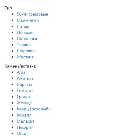
Тип
50-ти грамовые
С камнями
Литые
Плоские
Сплошные
Тонкие
Широкие
Жесткие
Камень/вставка
Агат
Аметист
Бирюза
Гематит
Гранат
Жемчуг
Кварц (розовый)
Коралл
Малахит
Нефрит
Опал