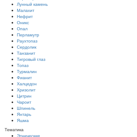
Лунный камень
Малахит
Нефрит
Оникс
Опал
Перламутр
Раухтопаз
Сердолик
Танзанит
Тигровый глаз
Топаз
Турмалин
Фианит
Халцедон
Хризолит
Цитрин
Чароит
Шпинель
Янтарь
Яшма
Тематика
Этнические