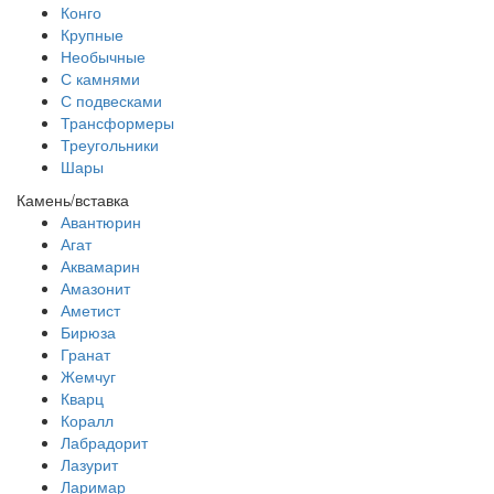
Конго
Крупные
Необычные
С камнями
С подвесками
Трансформеры
Треугольники
Шары
Камень/вставка
Авантюрин
Агат
Аквамарин
Амазонит
Аметист
Бирюза
Гранат
Жемчуг
Кварц
Коралл
Лабрадорит
Лазурит
Ларимар