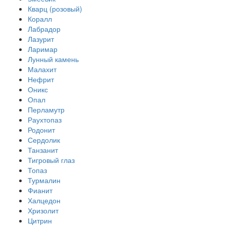
Кварц (розовый)
Коралл
Лабрадор
Лазурит
Ларимар
Лунный камень
Малахит
Нефрит
Оникс
Опал
Перламутр
Раухтопаз
Родонит
Сердолик
Танзанит
Тигровый глаз
Топаз
Турмалин
Фианит
Халцедон
Хризолит
Цитрин