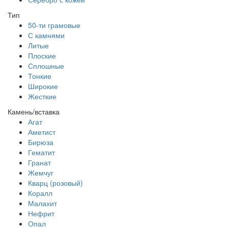
Тип
50-ти грамовые
С камнями
Литые
Плоские
Сплошные
Тонкие
Широкие
Жесткие
Камень/вставка
Агат
Аметист
Бирюза
Гематит
Гранат
Жемчуг
Кварц (розовый)
Коралл
Малахит
Нефрит
Опал