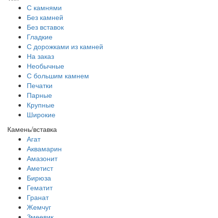
С камнями
Без камней
Без вставок
Гладкие
С дорожками из камней
На заказ
Необычные
С большим камнем
Печатки
Парные
Крупные
Широкие
Камень/вставка
Агат
Аквамарин
Амазонит
Аметист
Бирюза
Гематит
Гранат
Жемчуг
Змеевик