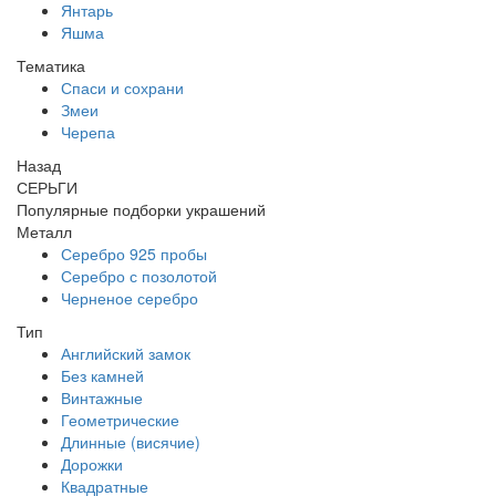
Янтарь
Яшма
Тематика
Спаси и сохрани
Змеи
Черепа
Назад
СЕРЬГИ
Популярные подборки украшений
Металл
Серебро 925 пробы
Серебро с позолотой
Черненое серебро
Тип
Английский замок
Без камней
Винтажные
Геометрические
Длинные (висячие)
Дорожки
Квадратные