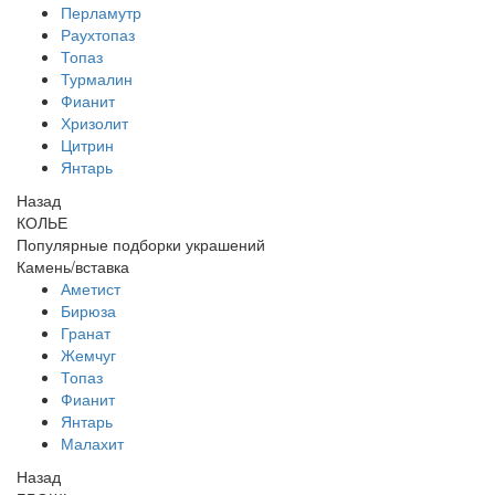
Перламутр
Раухтопаз
Топаз
Турмалин
Фианит
Хризолит
Цитрин
Янтарь
Назад
КОЛЬЕ
Популярные подборки украшений
Камень/вставка
Аметист
Бирюза
Гранат
Жемчуг
Топаз
Фианит
Янтарь
Малахит
Назад