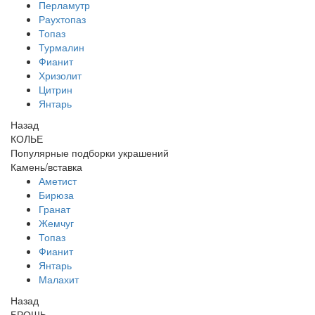
Перламутр
Раухтопаз
Топаз
Турмалин
Фианит
Хризолит
Цитрин
Янтарь
Назад
КОЛЬЕ
Популярные подборки украшений
Камень/вставка
Аметист
Бирюза
Гранат
Жемчуг
Топаз
Фианит
Янтарь
Малахит
Назад
БРОШЬ