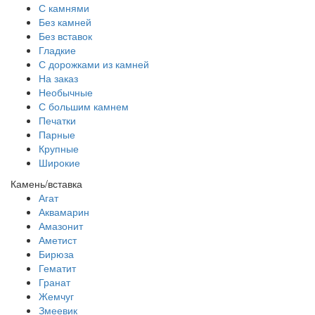
С камнями
Без камней
Без вставок
Гладкие
С дорожками из камней
На заказ
Необычные
С большим камнем
Печатки
Парные
Крупные
Широкие
Камень/вставка
Агат
Аквамарин
Амазонит
Аметист
Бирюза
Гематит
Гранат
Жемчуг
Змеевик