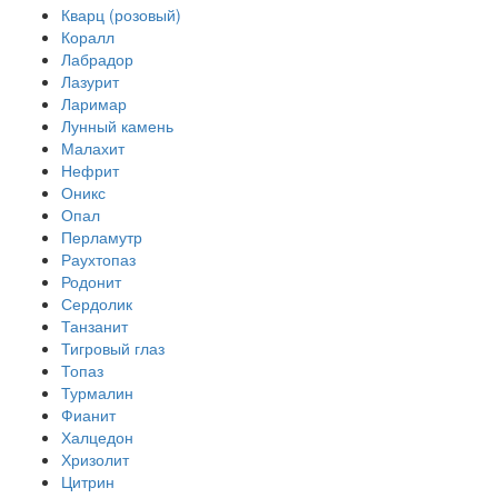
Кварц (розовый)
Коралл
Лабрадор
Лазурит
Ларимар
Лунный камень
Малахит
Нефрит
Оникс
Опал
Перламутр
Раухтопаз
Родонит
Сердолик
Танзанит
Тигровый глаз
Топаз
Турмалин
Фианит
Халцедон
Хризолит
Цитрин