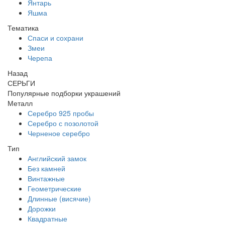
Янтарь
Яшма
Тематика
Спаси и сохрани
Змеи
Черепа
Назад
СЕРЬГИ
Популярные подборки украшений
Металл
Серебро 925 пробы
Серебро с позолотой
Черненое серебро
Тип
Английский замок
Без камней
Винтажные
Геометрические
Длинные (висячие)
Дорожки
Квадратные