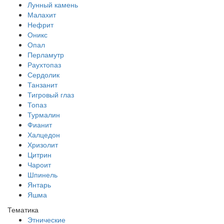
Лунный камень
Малахит
Нефрит
Оникс
Опал
Перламутр
Раухтопаз
Сердолик
Танзанит
Тигровый глаз
Топаз
Турмалин
Фианит
Халцедон
Хризолит
Цитрин
Чароит
Шпинель
Янтарь
Яшма
Тематика
Этнические