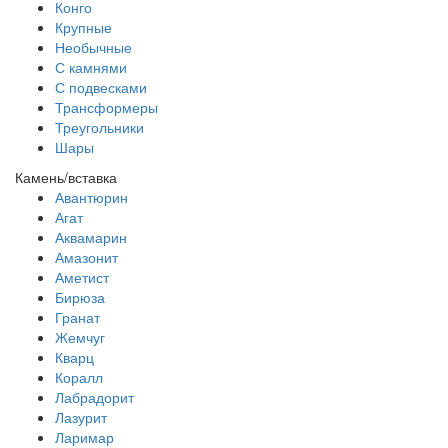
Конго
Крупные
Необычные
С камнями
С подвесками
Трансформеры
Треугольники
Шары
Камень/вставка
Авантюрин
Агат
Аквамарин
Амазонит
Аметист
Бирюза
Гранат
Жемчуг
Кварц
Коралл
Лабрадорит
Лазурит
Ларимар