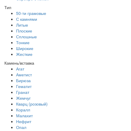
Тип
50-ти грамовые
С камнями
Литые
Плоские
Сплошные
Тонкие
Широкие
Жесткие
Камень/вставка
Агат
Аметист
Бирюза
Гематит
Гранат
Жемчуг
Кварц (розовый)
Коралл
Малахит
Нефрит
Опал