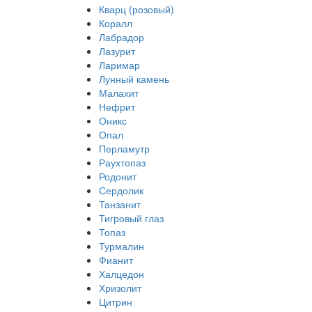
Кварц (розовый)
Коралл
Лабрадор
Лазурит
Ларимар
Лунный камень
Малахит
Нефрит
Оникс
Опал
Перламутр
Раухтопаз
Родонит
Сердолик
Танзанит
Тигровый глаз
Топаз
Турмалин
Фианит
Халцедон
Хризолит
Цитрин