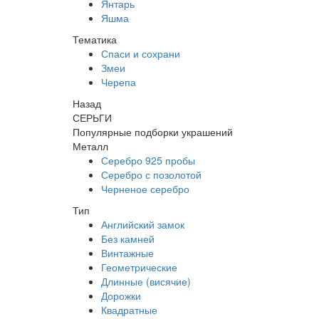
Янтарь
Яшма
Тематика
Спаси и сохрани
Змеи
Черепа
Назад
СЕРЬГИ
Популярные подборки украшений
Металл
Серебро 925 пробы
Серебро с позолотой
Черненое серебро
Тип
Английский замок
Без камней
Винтажные
Геометрические
Длинные (висячие)
Дорожки
Квадратные