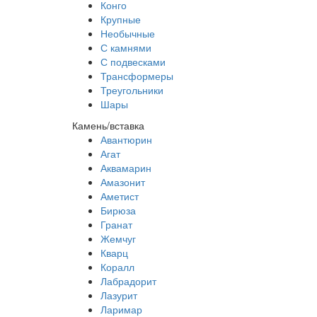
Конго
Крупные
Необычные
С камнями
С подвесками
Трансформеры
Треугольники
Шары
Камень/вставка
Авантюрин
Агат
Аквамарин
Амазонит
Аметист
Бирюза
Гранат
Жемчуг
Кварц
Коралл
Лабрадорит
Лазурит
Ларимар