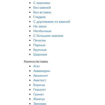
С камнями
Без камней
Без вставок
Гладкие
С дорожками из камней
На заказ
Необычные
С большим камнем
Печатки
Парные
Крупные
Широкие
Камень/вставка
Агат
Аквамарин
Амазонит
Аметист
Бирюза
Гематит
Гранат
Жемчуг
Змеевик