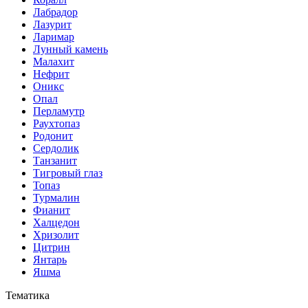
Лабрадор
Лазурит
Ларимар
Лунный камень
Малахит
Нефрит
Оникс
Опал
Перламутр
Раухтопаз
Родонит
Сердолик
Танзанит
Тигровый глаз
Топаз
Турмалин
Фианит
Халцедон
Хризолит
Цитрин
Янтарь
Яшма
Тематика