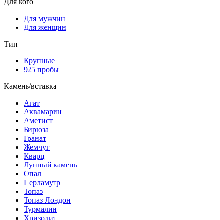
Для кого
Для мужчин
Для женщин
Тип
Крупные
925 пробы
Камень/вставка
Агат
Аквамарин
Аметист
Бирюза
Гранат
Жемчуг
Кварц
Лунный камень
Опал
Перламутр
Топаз
Топаз Лондон
Турмалин
Хризолит