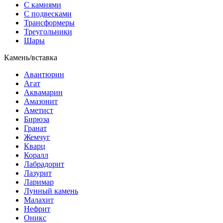
С камнями
С подвесками
Трансформеры
Треугольники
Шары
Камень/вставка
Авантюрин
Агат
Аквамарин
Амазонит
Аметист
Бирюза
Гранат
Жемчуг
Кварц
Коралл
Лабрадорит
Лазурит
Ларимар
Лунный камень
Малахит
Нефрит
Оникс