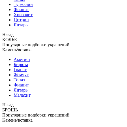
Турмалин
Фианит
Хризолит
Цитрин
Янтарь
Назад
КОЛЬЕ
Популярные подборки украшений
Камень/вставка
Аметист
Бирюза
Гранат
Жемчуг
Топаз
Фианит
Янтарь
Малахит
Назад
БРОШЬ
Популярные подборки украшений
Камень/вставка