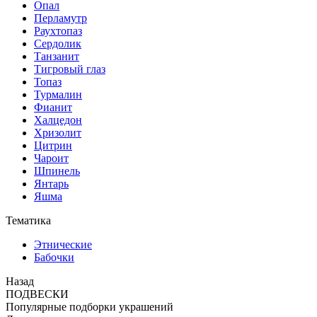
Опал
Перламутр
Раухтопаз
Сердолик
Танзанит
Тигровый глаз
Топаз
Турмалин
Фианит
Халцедон
Хризолит
Цитрин
Чароит
Шпинель
Янтарь
Яшма
Тематика
Этнические
Бабочки
Назад
ПОДВЕСКИ
Популярные подборки украшений