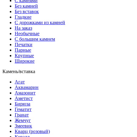
С камнями
Без камней
Без вставок
Гладкие
С дорожками из камней
На заказ
Необычные
С большим камнем
Печатки
Парные
Крупные
Широкие
Камень/вставка
Агат
Аквамарин
Амазонит
Аметист
Бирюза
Гематит
Гранат
Жемчуг
Змеевик
Кварц (розовый)
Коралл