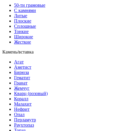
50-ти грамовые
С камнями
Литые
Плоские
Сплошные
Тонкие
Широкие
Жесткие
Камень/вставка
Агат
Аметист
Бирюза
Гематит
Гранат
Жемчуг
Кварц (розовый)
Коралл
Малахит
Нефрит
Опал
Перламутр
Раухтопаз
Топаз