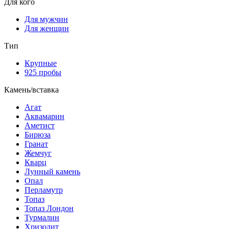
Для кого
Для мужчин
Для женщин
Тип
Крупные
925 пробы
Камень/вставка
Агат
Аквамарин
Аметист
Бирюза
Гранат
Жемчуг
Кварц
Лунный камень
Опал
Перламутр
Топаз
Топаз Лондон
Турмалин
Хризолит