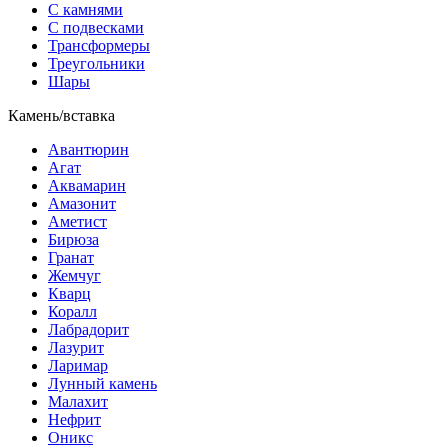
С камнями
С подвесками
Трансформеры
Треугольники
Шары
Камень/вставка
Авантюрин
Агат
Аквамарин
Амазонит
Аметист
Бирюза
Гранат
Жемчуг
Кварц
Коралл
Лабрадорит
Лазурит
Ларимар
Лунный камень
Малахит
Нефрит
Оникс