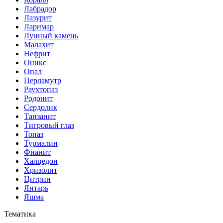
Лабрадор
Лазурит
Ларимар
Лунный камень
Малахит
Нефрит
Оникс
Опал
Перламутр
Раухтопаз
Родонит
Сердолик
Танзанит
Тигровый глаз
Топаз
Турмалин
Фианит
Халцедон
Хризолит
Цитрин
Янтарь
Яшма
Тематика