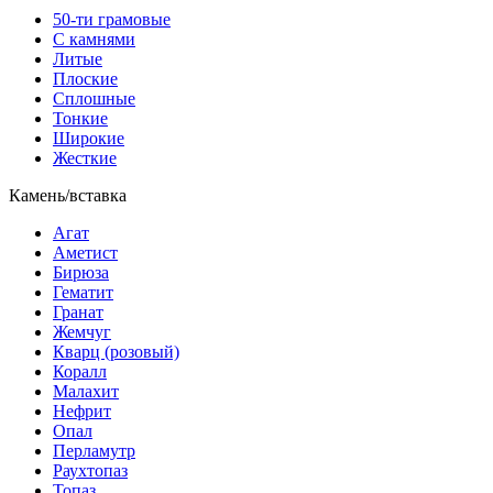
50-ти грамовые
С камнями
Литые
Плоские
Сплошные
Тонкие
Широкие
Жесткие
Камень/вставка
Агат
Аметист
Бирюза
Гематит
Гранат
Жемчуг
Кварц (розовый)
Коралл
Малахит
Нефрит
Опал
Перламутр
Раухтопаз
Топаз