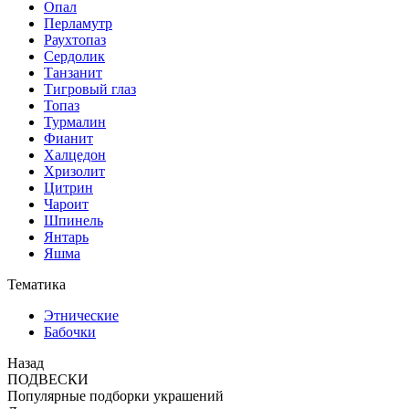
Опал
Перламутр
Раухтопаз
Сердолик
Танзанит
Тигровый глаз
Топаз
Турмалин
Фианит
Халцедон
Хризолит
Цитрин
Чароит
Шпинель
Янтарь
Яшма
Тематика
Этнические
Бабочки
Назад
ПОДВЕСКИ
Популярные подборки украшений