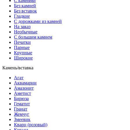
С камнями
Без камней
Без вставок
Гладкие
С дорожками из камней
На заказ
Необычные
С большим камнем
Печатки
Парные
Крупные
Широкие
Камень/вставка
Агат
Аквамарин
Амазонит
Аметист
Бирюза
Гематит
Гранат
Жемчуг
Змеевик
Кварц (розовый)
Коралл