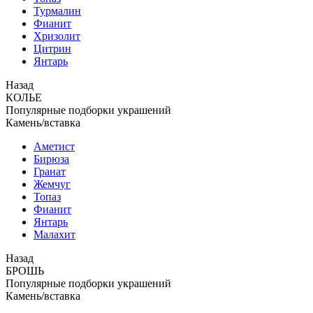
Турмалин
Фианит
Хризолит
Цитрин
Янтарь
Назад
КОЛЬЕ
Популярные подборки украшений
Камень/вставка
Аметист
Бирюза
Гранат
Жемчуг
Топаз
Фианит
Янтарь
Малахит
Назад
БРОШЬ
Популярные подборки украшений
Камень/вставка