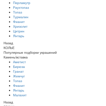
Перламутр
Раухтопаз
Топаз
Турмалин
Фианит
Хризолит
Цитрин
Янтарь
Назад
КОЛЬЕ
Популярные подборки украшений
Камень/вставка
Аметист
Бирюза
Гранат
Жемчуг
Топаз
Фианит
Янтарь
Малахит
Назад