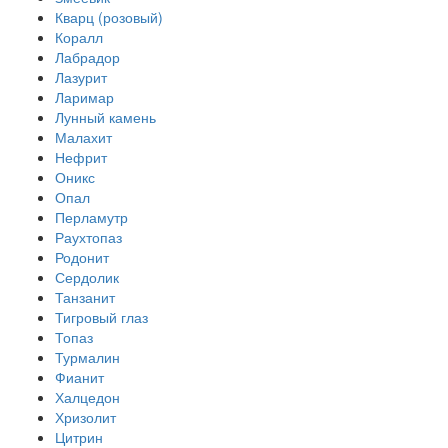
Кварц (розовый)
Коралл
Лабрадор
Лазурит
Ларимар
Лунный камень
Малахит
Нефрит
Оникс
Опал
Перламутр
Раухтопаз
Родонит
Сердолик
Танзанит
Тигровый глаз
Топаз
Турмалин
Фианит
Халцедон
Хризолит
Цитрин