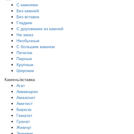
С камнями
Без камней
Без вставок
Гладкие
С дорожками из камней
На заказ
Необычные
С большим камнем
Печатки
Парные
Крупные
Широкие
Камень/вставка
Агат
Аквамарин
Амазонит
Аметист
Бирюза
Гематит
Гранат
Жемчуг
Змеевик