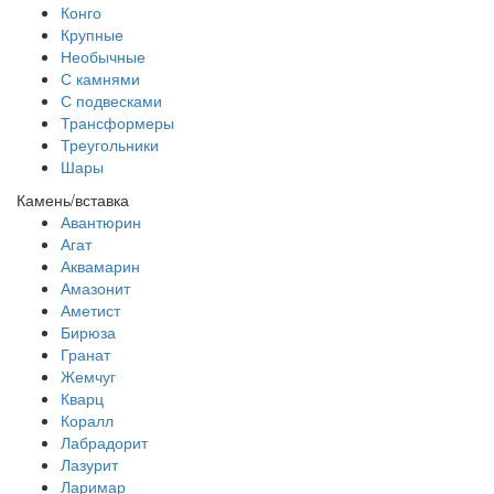
Конго
Крупные
Необычные
С камнями
С подвесками
Трансформеры
Треугольники
Шары
Камень/вставка
Авантюрин
Агат
Аквамарин
Амазонит
Аметист
Бирюза
Гранат
Жемчуг
Кварц
Коралл
Лабрадорит
Лазурит
Ларимар