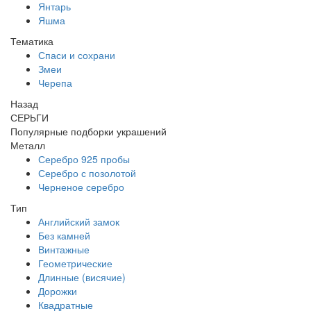
Янтарь
Яшма
Тематика
Спаси и сохрани
Змеи
Черепа
Назад
СЕРЬГИ
Популярные подборки украшений
Металл
Серебро 925 пробы
Серебро с позолотой
Черненое серебро
Тип
Английский замок
Без камней
Винтажные
Геометрические
Длинные (висячие)
Дорожки
Квадратные