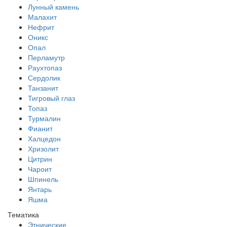
Лунный камень
Малахит
Нефрит
Оникс
Опал
Перламутр
Раухтопаз
Сердолик
Танзанит
Тигровый глаз
Топаз
Турмалин
Фианит
Халцедон
Хризолит
Цитрин
Чароит
Шпинель
Янтарь
Яшма
Тематика
Этнические