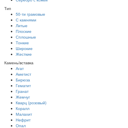
Тип
50-ти грамовые
С камнями
Литые
Плоские
Сплошные
Тонкие
Широкие
Жесткие
Камень/вставка
Агат
Аметист
Бирюза
Гематит
Гранат
Жемчуг
Кварц (розовый)
Коралл
Малахит
Нефрит
Опал