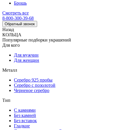
Брошь
Смотреть все
8-800-300-39-68
Обратный звонок
Назад
КОЛЬЦА
Популярные подборки украшений
Для кого
Для мужчин
Для женщин
Металл
Серебро 925 пробы
Серебро с позолотой
Черненое серебро
Тип
С камнями
Без камней
Без вставок
Гладкие