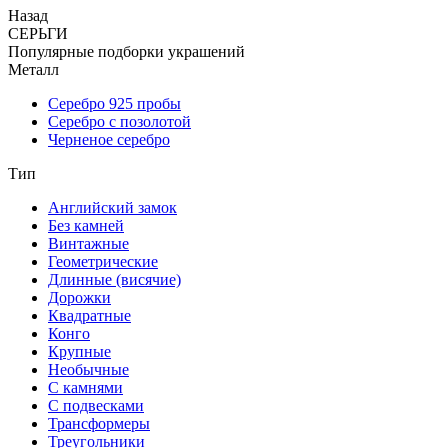
Назад
СЕРЬГИ
Популярные подборки украшений
Металл
Серебро 925 пробы
Серебро с позолотой
Черненое серебро
Тип
Английский замок
Без камней
Винтажные
Геометрические
Длинные (висячие)
Дорожки
Квадратные
Конго
Крупные
Необычные
С камнями
С подвесками
Трансформеры
Треугольники