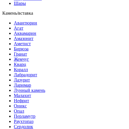
Шары
Камень/вставка
Авантюрин
Агат
Аквамарин
Амазонит
Аметист
Бирюза
Гранат
Жемчуг
Кварц
Коралл
Лабрадорит
Лазурит
Ларимар
Лунный камень
Малахит
Нефрит
Оникс
Опал
Перламутр
Раухтопаз
Сердолик