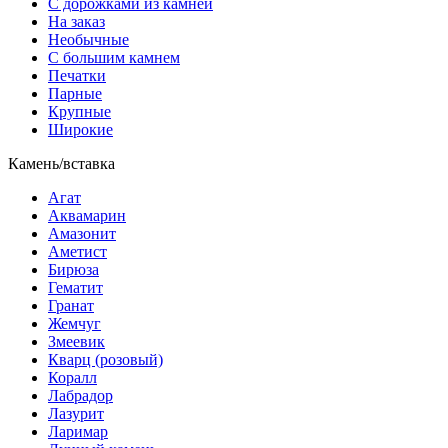
С дорожками из камней
На заказ
Необычные
С большим камнем
Печатки
Парные
Крупные
Широкие
Камень/вставка
Агат
Аквамарин
Амазонит
Аметист
Бирюза
Гематит
Гранат
Жемчуг
Змеевик
Кварц (розовый)
Коралл
Лабрадор
Лазурит
Ларимар