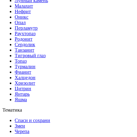
Лунный камень
Малахит
Нефрит
Оникс
Опал
Перламутр
Раухтопаз
Родонит
Сердолик
Танзанит
Тигровый глаз
Топаз
Турмалин
Фианит
Халцедон
Хризолит
Цитрин
Янтарь
Яшма
Тематика
Спаси и сохрани
Змеи
Черепа