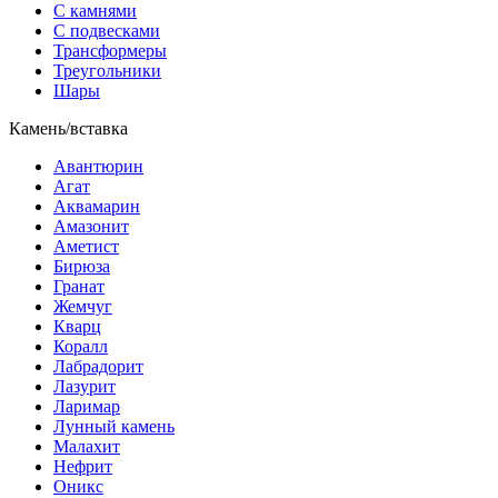
С камнями
С подвесками
Трансформеры
Треугольники
Шары
Камень/вставка
Авантюрин
Агат
Аквамарин
Амазонит
Аметист
Бирюза
Гранат
Жемчуг
Кварц
Коралл
Лабрадорит
Лазурит
Ларимар
Лунный камень
Малахит
Нефрит
Оникс