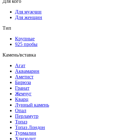
Для кого
Для мужчин
Для женщин
Тип
Крупные
925 пробы
Камень/вставка
Агат
Аквамарин
Аметист
Бирюза
Гранат
Жемчуг
Кварц
Лунный камень
Опал
Перламутр
Топаз
Топаз Лондон
Турмалин
Хризолит