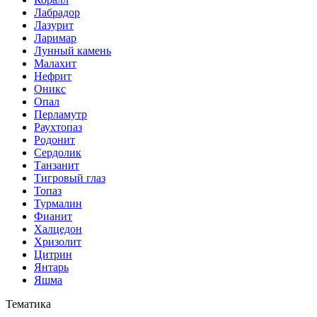
Лабрадор
Лазурит
Ларимар
Лунный камень
Малахит
Нефрит
Оникс
Опал
Перламутр
Раухтопаз
Родонит
Сердолик
Танзанит
Тигровый глаз
Топаз
Турмалин
Фианит
Халцедон
Хризолит
Цитрин
Янтарь
Яшма
Тематика