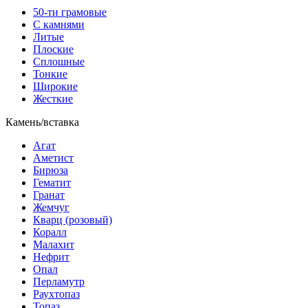
50-ти грамовые
С камнями
Литые
Плоские
Сплошные
Тонкие
Широкие
Жесткие
Камень/вставка
Агат
Аметист
Бирюза
Гематит
Гранат
Жемчуг
Кварц (розовый)
Коралл
Малахит
Нефрит
Опал
Перламутр
Раухтопаз
Топаз