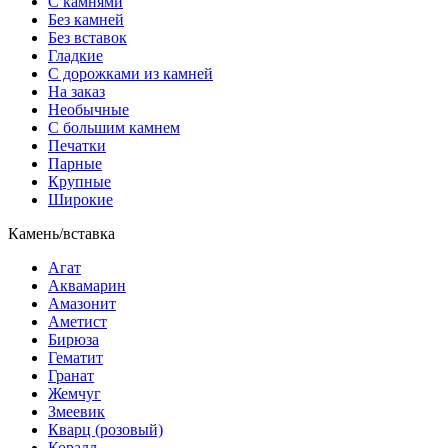
С камнями
Без камней
Без вставок
Гладкие
С дорожками из камней
На заказ
Необычные
С большим камнем
Печатки
Парные
Крупные
Широкие
Камень/вставка
Агат
Аквамарин
Амазонит
Аметист
Бирюза
Гематит
Гранат
Жемчуг
Змеевик
Кварц (розовый)
Коралл