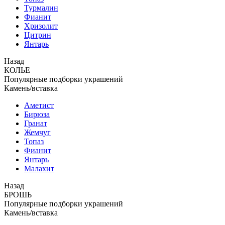
Турмалин
Фианит
Хризолит
Цитрин
Янтарь
Назад
КОЛЬЕ
Популярные подборки украшений
Камень/вставка
Аметист
Бирюза
Гранат
Жемчуг
Топаз
Фианит
Янтарь
Малахит
Назад
БРОШЬ
Популярные подборки украшений
Камень/вставка