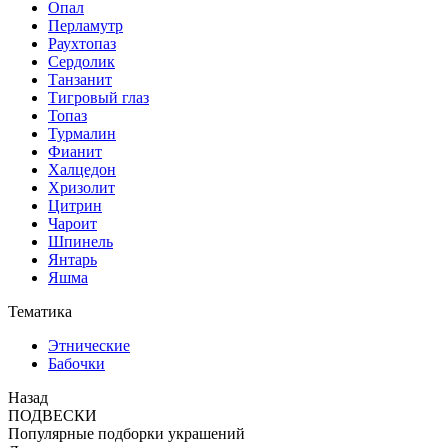
Опал
Перламутр
Раухтопаз
Сердолик
Танзанит
Тигровый глаз
Топаз
Турмалин
Фианит
Халцедон
Хризолит
Цитрин
Чароит
Шпинель
Янтарь
Яшма
Тематика
Этнические
Бабочки
Назад
ПОДВЕСКИ
Популярные подборки украшений