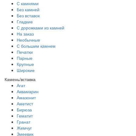
С камнями
Без камней
Без вставок
Гладкие
С дорожками из камней
На заказ
Необычные
С большим камнем
Печатки
Парные
Крупные
Широкие
Камень/вставка
Агат
Аквамарин
Амазонит
Аметист
Бирюза
Гематит
Гранат
Жемчуг
Змеевик