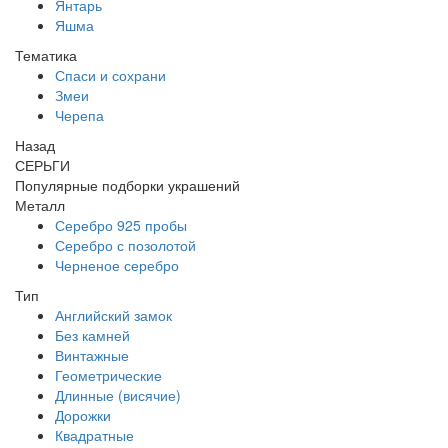
Янтарь
Яшма
Тематика
Спаси и сохрани
Змеи
Черепа
Назад
СЕРЬГИ
Популярные подборки украшений
Металл
Серебро 925 пробы
Серебро с позолотой
Черненое серебро
Тип
Английский замок
Без камней
Винтажные
Геометрические
Длинные (висячие)
Дорожки
Квадратные