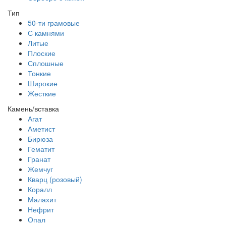
Тип
50-ти грамовые
С камнями
Литые
Плоские
Сплошные
Тонкие
Широкие
Жесткие
Камень/вставка
Агат
Аметист
Бирюза
Гематит
Гранат
Жемчуг
Кварц (розовый)
Коралл
Малахит
Нефрит
Опал