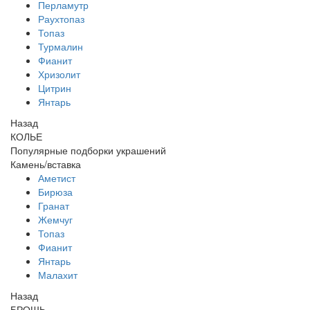
Перламутр
Раухтопаз
Топаз
Турмалин
Фианит
Хризолит
Цитрин
Янтарь
Назад
КОЛЬЕ
Популярные подборки украшений
Камень/вставка
Аметист
Бирюза
Гранат
Жемчуг
Топаз
Фианит
Янтарь
Малахит
Назад
БРОШЬ