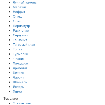
Лунный камень
Малахит
Нефрит
Оникс
Опал
Перламутр
Раухтопаз
Сердолик
Танзанит
Тигровый глаз
Топаз
Турмалин
Фианит
Халцедон
Хризолит
Цитрин
Чароит
Шпинель
Янтарь
Яшма
Тематика
Этнические