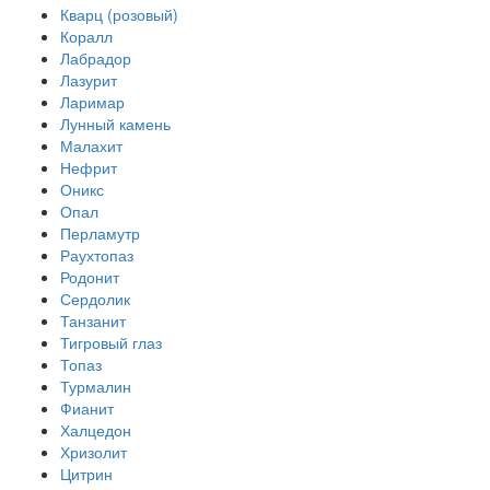
Кварц (розовый)
Коралл
Лабрадор
Лазурит
Ларимар
Лунный камень
Малахит
Нефрит
Оникс
Опал
Перламутр
Раухтопаз
Родонит
Сердолик
Танзанит
Тигровый глаз
Топаз
Турмалин
Фианит
Халцедон
Хризолит
Цитрин