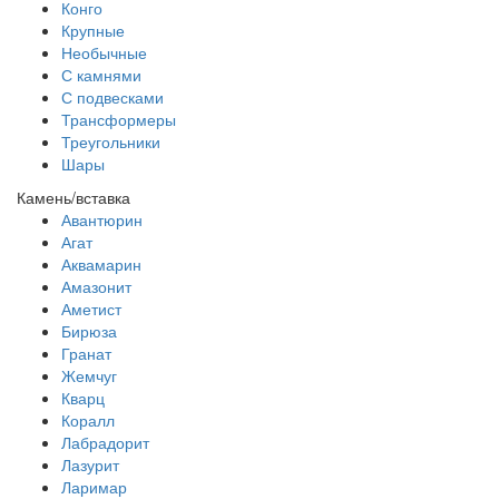
Конго
Крупные
Необычные
С камнями
С подвесками
Трансформеры
Треугольники
Шары
Камень/вставка
Авантюрин
Агат
Аквамарин
Амазонит
Аметист
Бирюза
Гранат
Жемчуг
Кварц
Коралл
Лабрадорит
Лазурит
Ларимар