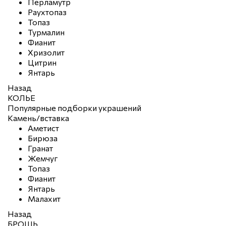
Перламутр
Раухтопаз
Топаз
Турмалин
Фианит
Хризолит
Цитрин
Янтарь
Назад
КОЛЬЕ
Популярные подборки украшений
Камень/вставка
Аметист
Бирюза
Гранат
Жемчуг
Топаз
Фианит
Янтарь
Малахит
Назад
БРОШЬ