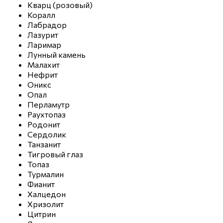
Кварц (розовый)
Коралл
Лабрадор
Лазурит
Ларимар
Лунный камень
Малахит
Нефрит
Оникс
Опал
Перламутр
Раухтопаз
Родонит
Сердолик
Танзанит
Тигровый глаз
Топаз
Турмалин
Фианит
Халцедон
Хризолит
Цитрин