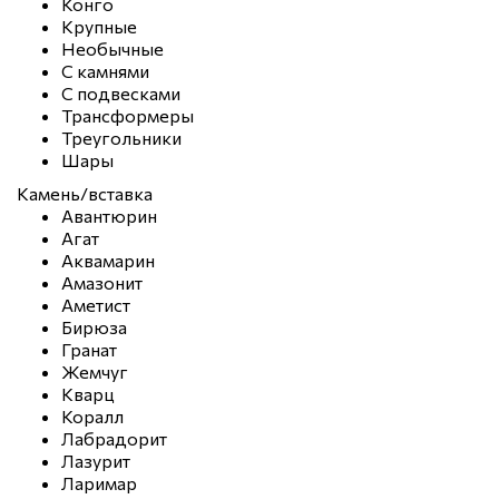
Конго
Крупные
Необычные
С камнями
С подвесками
Трансформеры
Треугольники
Шары
Камень/вставка
Авантюрин
Агат
Аквамарин
Амазонит
Аметист
Бирюза
Гранат
Жемчуг
Кварц
Коралл
Лабрадорит
Лазурит
Ларимар