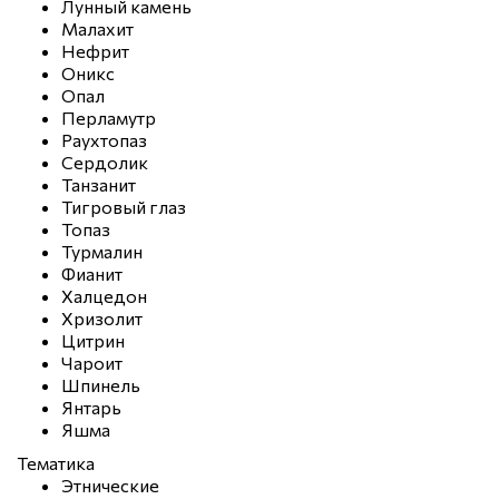
Лунный камень
Малахит
Нефрит
Оникс
Опал
Перламутр
Раухтопаз
Сердолик
Танзанит
Тигровый глаз
Топаз
Турмалин
Фианит
Халцедон
Хризолит
Цитрин
Чароит
Шпинель
Янтарь
Яшма
Тематика
Этнические