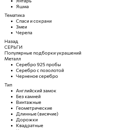
Янтарь
Яшма
Тематика
Спаси и сохрани
Змеи
Черепа
Назад
СЕРЬГИ
Популярные подборки украшений
Металл
Серебро 925 пробы
Серебро с позолотой
Черненое серебро
Тип
Английский замок
Без камней
Винтажные
Геометрические
Длинные (висячие)
Дорожки
Квадратные