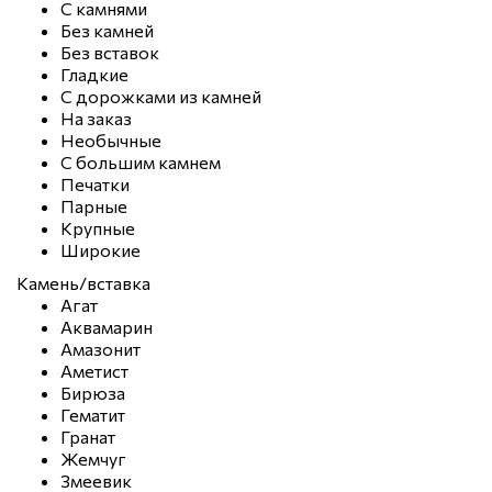
С камнями
Без камней
Без вставок
Гладкие
С дорожками из камней
На заказ
Необычные
С большим камнем
Печатки
Парные
Крупные
Широкие
Камень/вставка
Агат
Аквамарин
Амазонит
Аметист
Бирюза
Гематит
Гранат
Жемчуг
Змеевик