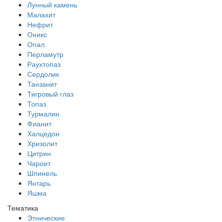
Лунный камень
Малахит
Нефрит
Оникс
Опал
Перламутр
Раухтопаз
Сердолик
Танзанит
Тигровый глаз
Топаз
Турмалин
Фианит
Халцедон
Хризолит
Цитрин
Чароит
Шпинель
Янтарь
Яшма
Тематика
Этнические