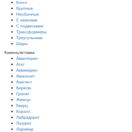
Конго
Крупные
Необычные
С камнями
С подвесками
Трансформеры
Треугольники
Шары
Камень/вставка
Авантюрин
Агат
Аквамарин
Амазонит
Аметист
Бирюза
Гранат
Жемчуг
Кварц
Коралл
Лабрадорит
Лазурит
Ларимар