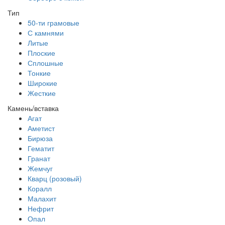
Тип
50-ти грамовые
С камнями
Литые
Плоские
Сплошные
Тонкие
Широкие
Жесткие
Камень/вставка
Агат
Аметист
Бирюза
Гематит
Гранат
Жемчуг
Кварц (розовый)
Коралл
Малахит
Нефрит
Опал