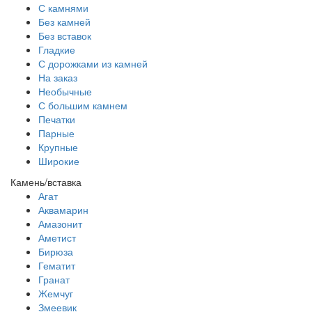
С камнями
Без камней
Без вставок
Гладкие
С дорожками из камней
На заказ
Необычные
С большим камнем
Печатки
Парные
Крупные
Широкие
Камень/вставка
Агат
Аквамарин
Амазонит
Аметист
Бирюза
Гематит
Гранат
Жемчуг
Змеевик