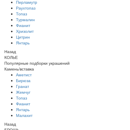
Перламутр
Раухтопаз
Топаз
Турмалин
Фианит
Хризолит
Цитрин
Янтарь
Назад
КОЛЬЕ
Популярные подборки украшений
Камень/вставка
Аметист
Бирюза
Гранат
Жемчуг
Топаз
Фианит
Янтарь
Малахит
Назад
БРОШЬ