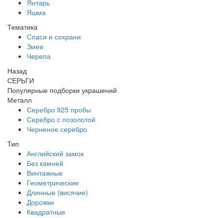
Янтарь
Яшма
Тематика
Спаси и сохрани
Змеи
Черепа
Назад
СЕРЬГИ
Популярные подборки украшений
Металл
Серебро 925 пробы
Серебро с позолотой
Черненое серебро
Тип
Английский замок
Без камней
Винтажные
Геометрические
Длинные (висячие)
Дорожки
Квадратные