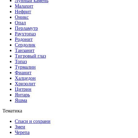
Лунный камень
Малахит
Нефрит
Оникс
Опал
Перламутр
Раухтопаз
Родонит
Сердолик
Танзанит
Тигровый глаз
Топаз
Турмалин
Фианит
Халцедон
Хризолит
Цитрин
Янтарь
Яшма
Тематика
Спаси и сохрани
Змеи
Черепа