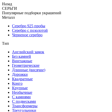
Назад
СЕРЬГИ
Популярные подборки украшений
Металл
Серебро 925 пробы
Серебро с позолотой
Черненое серебро
Тип
Английский замок
Без камней
Винтажные
Геометрические
Длинные (висячие)
Дорожки
Квадратные
Конго
Крупные
Необычные
С камнями
С подвесками
Трансформеры
Треугольники