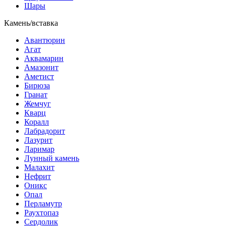
Шары
Камень/вставка
Авантюрин
Агат
Аквамарин
Амазонит
Аметист
Бирюза
Гранат
Жемчуг
Кварц
Коралл
Лабрадорит
Лазурит
Ларимар
Лунный камень
Малахит
Нефрит
Оникс
Опал
Перламутр
Раухтопаз
Сердолик