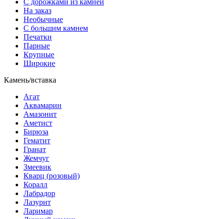
С дорожками из камней
На заказ
Необычные
С большим камнем
Печатки
Парные
Крупные
Широкие
Камень/вставка
Агат
Аквамарин
Амазонит
Аметист
Бирюза
Гематит
Гранат
Жемчуг
Змеевик
Кварц (розовый)
Коралл
Лабрадор
Лазурит
Ларимар