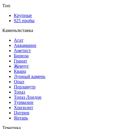
Тип
Крупные
925 пробы
Камень/вставка
Агат
Аквамарин
Аметист
Бирюза
Гранат
Жемчуг
Кварц
Лунный камень
Опал
Перламутр
Топаз
Топаз Лондон
Турмалин
Хризолит
Цитрин
Янтарь
Тематика