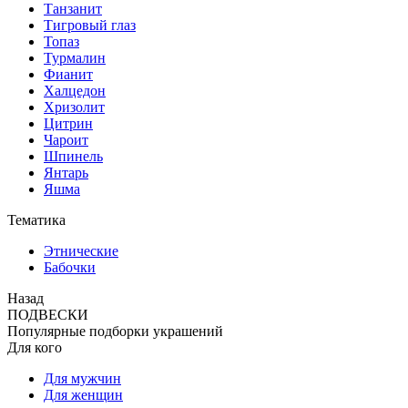
Танзанит
Тигровый глаз
Топаз
Турмалин
Фианит
Халцедон
Хризолит
Цитрин
Чароит
Шпинель
Янтарь
Яшма
Тематика
Этнические
Бабочки
Назад
ПОДВЕСКИ
Популярные подборки украшений
Для кого
Для мужчин
Для женщин