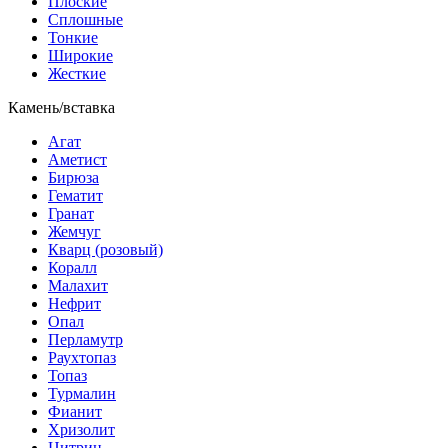
Плоские
Сплошные
Тонкие
Широкие
Жесткие
Камень/вставка
Агат
Аметист
Бирюза
Гематит
Гранат
Жемчуг
Кварц (розовый)
Коралл
Малахит
Нефрит
Опал
Перламутр
Раухтопаз
Топаз
Турмалин
Фианит
Хризолит
Цитрин