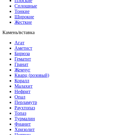
Плоские
Сплошные
Тонкие
Широкие
Жесткие
Камень/вставка
Агат
Аметист
Бирюза
Гематит
Гранат
Жемчуг
Кварц (розовый)
Коралл
Малахит
Нефрит
Опал
Перламутр
Раухтопаз
Топаз
Турмалин
Фианит
Хризолит
Цитрин