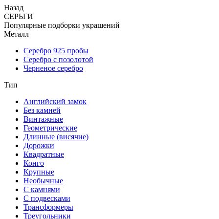
Назад
СЕРЬГИ
Популярные подборки украшений
Металл
Серебро 925 пробы
Серебро с позолотой
Черненое серебро
Тип
Английский замок
Без камней
Винтажные
Геометрические
Длинные (висячие)
Дорожки
Квадратные
Конго
Крупные
Необычные
С камнями
С подвесками
Трансформеры
Треугольники