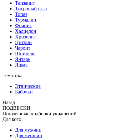
Танзанит
Тигровый глаз
Топаз
Турмалин
Фианит
Халцедон
Хризолит
Цитрин
Чароит
Шпинель
Янтарь
Яшма
Тематика
Этнические
Бабочки
Назад
ПОДВЕСКИ
Популярные подборки украшений
Для кого
Для мужчин
Для женщин