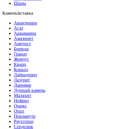
Шары
Камень/вставка
Авантюрин
Агат
Аквамарин
Амазонит
Аметист
Бирюза
Гранат
Жемчуг
Кварц
Коралл
Лабрадорит
Лазурит
Ларимар
Лунный камень
Малахит
Нефрит
Оникс
Опал
Перламутр
Раухтопаз
Сердолик