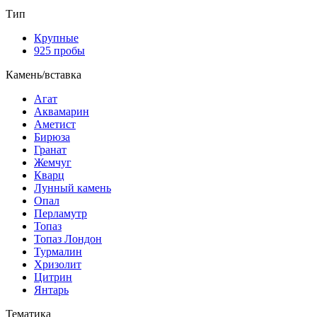
Тип
Крупные
925 пробы
Камень/вставка
Агат
Аквамарин
Аметист
Бирюза
Гранат
Жемчуг
Кварц
Лунный камень
Опал
Перламутр
Топаз
Топаз Лондон
Турмалин
Хризолит
Цитрин
Янтарь
Тематика