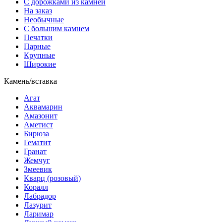
С дорожками из камней
На заказ
Необычные
С большим камнем
Печатки
Парные
Крупные
Широкие
Камень/вставка
Агат
Аквамарин
Амазонит
Аметист
Бирюза
Гематит
Гранат
Жемчуг
Змеевик
Кварц (розовый)
Коралл
Лабрадор
Лазурит
Ларимар