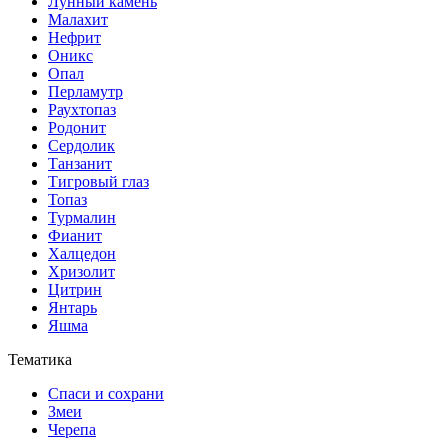
Лунный камень
Малахит
Нефрит
Оникс
Опал
Перламутр
Раухтопаз
Родонит
Сердолик
Танзанит
Тигровый глаз
Топаз
Турмалин
Фианит
Халцедон
Хризолит
Цитрин
Янтарь
Яшма
Тематика
Спаси и сохрани
Змеи
Черепа