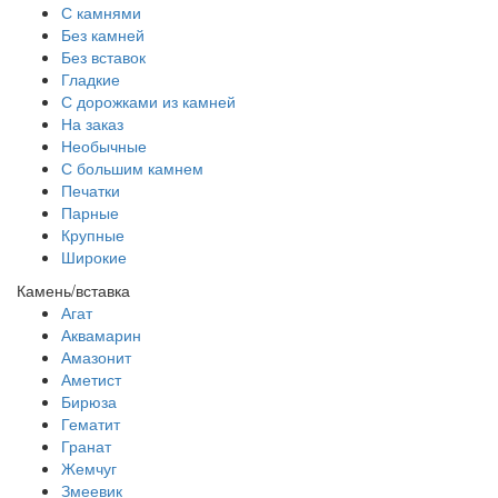
С камнями
Без камней
Без вставок
Гладкие
С дорожками из камней
На заказ
Необычные
С большим камнем
Печатки
Парные
Крупные
Широкие
Камень/вставка
Агат
Аквамарин
Амазонит
Аметист
Бирюза
Гематит
Гранат
Жемчуг
Змеевик