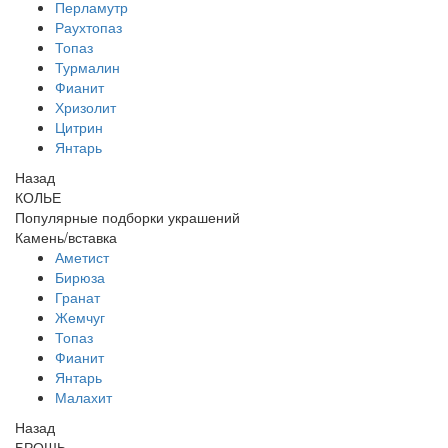
Перламутр
Раухтопаз
Топаз
Турмалин
Фианит
Хризолит
Цитрин
Янтарь
Назад
КОЛЬЕ
Популярные подборки украшений
Камень/вставка
Аметист
Бирюза
Гранат
Жемчуг
Топаз
Фианит
Янтарь
Малахит
Назад
БРОШЬ