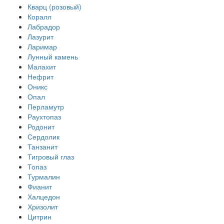
Кварц (розовый)
Коралл
Лабрадор
Лазурит
Ларимар
Лунный камень
Малахит
Нефрит
Оникс
Опал
Перламутр
Раухтопаз
Родонит
Сердолик
Танзанит
Тигровый глаз
Топаз
Турмалин
Фианит
Халцедон
Хризолит
Цитрин