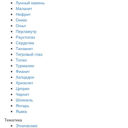
Лунный камень
Малахит
Нефрит
Оникс
Опал
Перламутр
Раухтопаз
Сердолик
Танзанит
Тигровый глаз
Топаз
Турмалин
Фианит
Халцедон
Хризолит
Цитрин
Чароит
Шпинель
Янтарь
Яшма
Тематика
Этнические