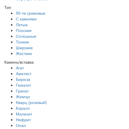
Тип
50-ти грамовые
С камнями
Литые
Плоские
Сплошные
Тонкие
Широкие
Жесткие
Камень/вставка
Агат
Аметист
Бирюза
Гематит
Гранат
Жемчуг
Кварц (розовый)
Коралл
Малахит
Нефрит
Опал