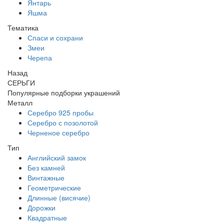
Янтарь
Яшма
Тематика
Спаси и сохрани
Змеи
Черепа
Назад
СЕРЬГИ
Популярные подборки украшений
Металл
Серебро 925 пробы
Серебро с позолотой
Черненое серебро
Тип
Английский замок
Без камней
Винтажные
Геометрические
Длинные (висячие)
Дорожки
Квадратные