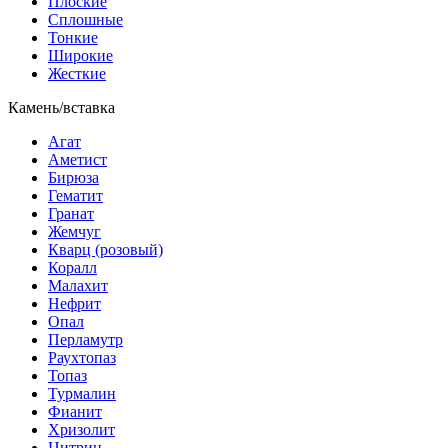
Плоские
Сплошные
Тонкие
Широкие
Жесткие
Камень/вставка
Агат
Аметист
Бирюза
Гематит
Гранат
Жемчуг
Кварц (розовый)
Коралл
Малахит
Нефрит
Опал
Перламутр
Раухтопаз
Топаз
Турмалин
Фианит
Хризолит
Цитрин