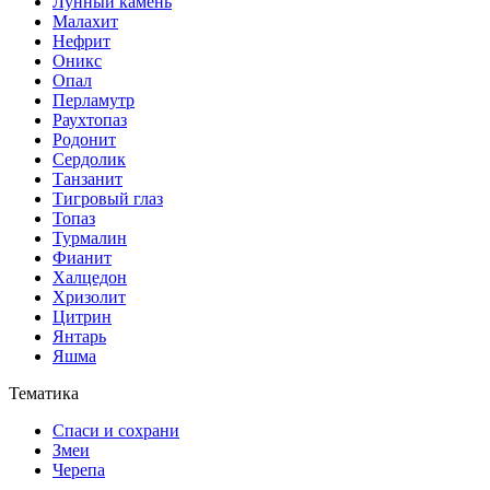
Лунный камень
Малахит
Нефрит
Оникс
Опал
Перламутр
Раухтопаз
Родонит
Сердолик
Танзанит
Тигровый глаз
Топаз
Турмалин
Фианит
Халцедон
Хризолит
Цитрин
Янтарь
Яшма
Тематика
Спаси и сохрани
Змеи
Черепа