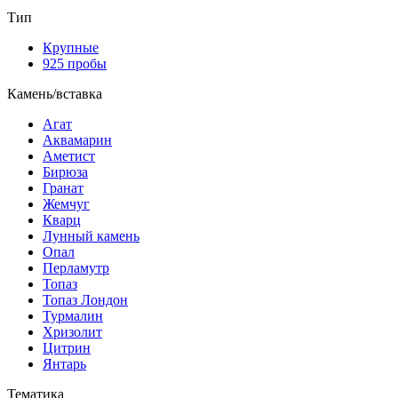
Тип
Крупные
925 пробы
Камень/вставка
Агат
Аквамарин
Аметист
Бирюза
Гранат
Жемчуг
Кварц
Лунный камень
Опал
Перламутр
Топаз
Топаз Лондон
Турмалин
Хризолит
Цитрин
Янтарь
Тематика