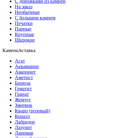
С дорожками из камней
На заказ
Необычные
С большим камнем
Печатки
Парные
Крупные
Широкие
Камень/вставка
Агат
Аквамарин
Амазонит
Аметист
Бирюза
Гематит
Гранат
Жемчуг
Змеевик
Кварц (розовый)
Коралл
Лабрадор
Лазурит
Ларимар