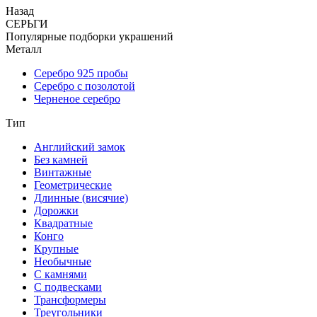
Назад
СЕРЬГИ
Популярные подборки украшений
Металл
Серебро 925 пробы
Серебро с позолотой
Черненое серебро
Тип
Английский замок
Без камней
Винтажные
Геометрические
Длинные (висячие)
Дорожки
Квадратные
Конго
Крупные
Необычные
С камнями
С подвесками
Трансформеры
Треугольники