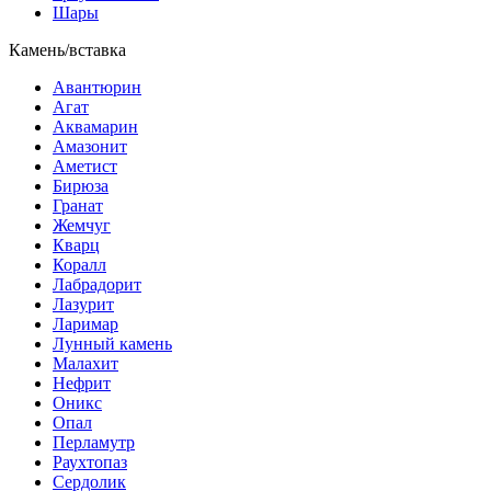
Шары
Камень/вставка
Авантюрин
Агат
Аквамарин
Амазонит
Аметист
Бирюза
Гранат
Жемчуг
Кварц
Коралл
Лабрадорит
Лазурит
Ларимар
Лунный камень
Малахит
Нефрит
Оникс
Опал
Перламутр
Раухтопаз
Сердолик