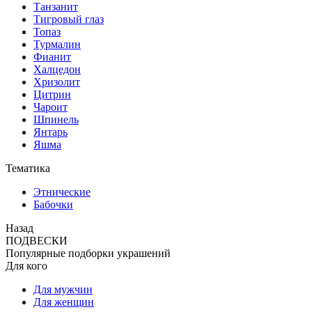
Танзанит
Тигровый глаз
Топаз
Турмалин
Фианит
Халцедон
Хризолит
Цитрин
Чароит
Шпинель
Янтарь
Яшма
Тематика
Этнические
Бабочки
Назад
ПОДВЕСКИ
Популярные подборки украшений
Для кого
Для мужчин
Для женщин