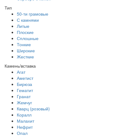
Тип
50-ти грамовые
С камнями
Литые
Плоские
Сплошные
Тонкие
Широкие
Жесткие
Камень/вставка
Агат
Аметист
Бирюза
Гематит
Гранат
Жемчуг
Кварц (розовый)
Коралл
Малахит
Нефрит
Опал