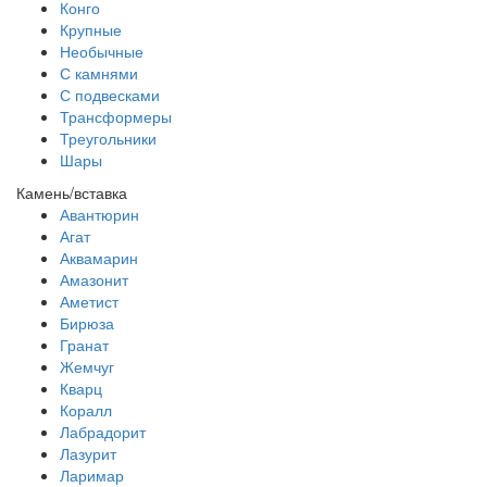
Конго
Крупные
Необычные
С камнями
С подвесками
Трансформеры
Треугольники
Шары
Камень/вставка
Авантюрин
Агат
Аквамарин
Амазонит
Аметист
Бирюза
Гранат
Жемчуг
Кварц
Коралл
Лабрадорит
Лазурит
Ларимар