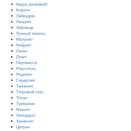
Кварц (розовый)
Коралл
Лабрадор
Лазурит
Ларимар
Лунный камень
Малахит
Нефрит
Оникс
Опал
Перламутр
Раухтопаз
Родонит
Сердолик
Танзанит
Тигровый глаз
Топаз
Турмалин
Фианит
Халцедон
Хризолит
Цитрин