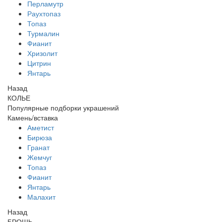
Перламутр
Раухтопаз
Топаз
Турмалин
Фианит
Хризолит
Цитрин
Янтарь
Назад
КОЛЬЕ
Популярные подборки украшений
Камень/вставка
Аметист
Бирюза
Гранат
Жемчуг
Топаз
Фианит
Янтарь
Малахит
Назад
БРОШЬ