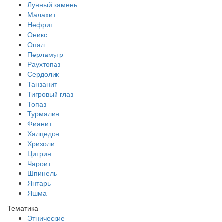
Лунный камень
Малахит
Нефрит
Оникс
Опал
Перламутр
Раухтопаз
Сердолик
Танзанит
Тигровый глаз
Топаз
Турмалин
Фианит
Халцедон
Хризолит
Цитрин
Чароит
Шпинель
Янтарь
Яшма
Тематика
Этнические