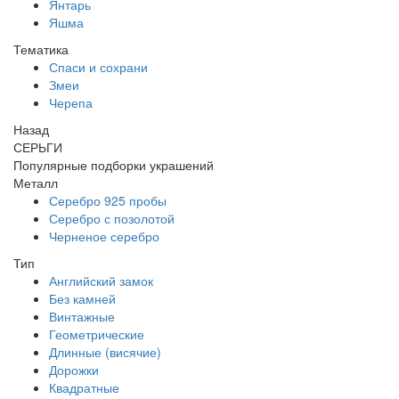
Янтарь
Яшма
Тематика
Спаси и сохрани
Змеи
Черепа
Назад
СЕРЬГИ
Популярные подборки украшений
Металл
Серебро 925 пробы
Серебро с позолотой
Черненое серебро
Тип
Английский замок
Без камней
Винтажные
Геометрические
Длинные (висячие)
Дорожки
Квадратные