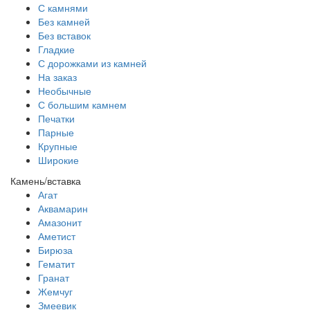
С камнями
Без камней
Без вставок
Гладкие
С дорожками из камней
На заказ
Необычные
С большим камнем
Печатки
Парные
Крупные
Широкие
Камень/вставка
Агат
Аквамарин
Амазонит
Аметист
Бирюза
Гематит
Гранат
Жемчуг
Змеевик