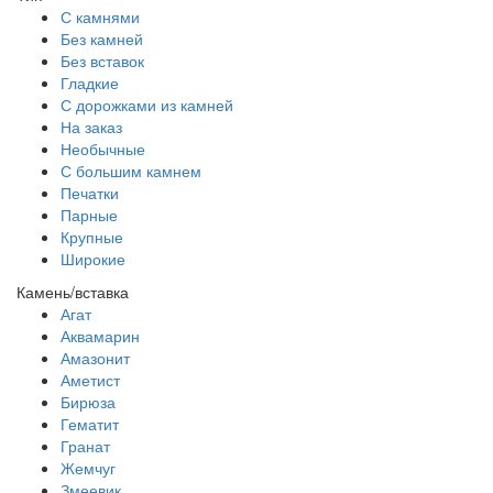
С камнями
Без камней
Без вставок
Гладкие
С дорожками из камней
На заказ
Необычные
С большим камнем
Печатки
Парные
Крупные
Широкие
Камень/вставка
Агат
Аквамарин
Амазонит
Аметист
Бирюза
Гематит
Гранат
Жемчуг
Змеевик