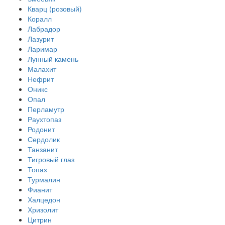
Кварц (розовый)
Коралл
Лабрадор
Лазурит
Ларимар
Лунный камень
Малахит
Нефрит
Оникс
Опал
Перламутр
Раухтопаз
Родонит
Сердолик
Танзанит
Тигровый глаз
Топаз
Турмалин
Фианит
Халцедон
Хризолит
Цитрин