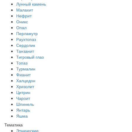
Лунный камень
Малахит
Нефрит
Оникс
Опал
Перламутр
Раухтопаз
Сердолик
Танзанит
Тигровый глаз
Топаз
Турмалин
Фианит
Халцедон
Хризолит
Цитрин
Чароит
Шпинель
Янтарь
Яшма
Тематика
Этнические