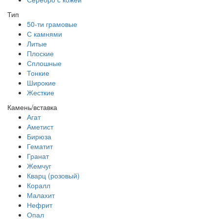
Тип
50-ти грамовые
С камнями
Литые
Плоские
Сплошные
Тонкие
Широкие
Жесткие
Камень/вставка
Агат
Аметист
Бирюза
Гематит
Гранат
Жемчуг
Кварц (розовый)
Коралл
Малахит
Нефрит
Опал