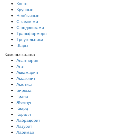
Конго
Крупные
Необычные
С камнями
С подвесками
Трансформеры
Треугольники
Шары
Камень/вставка
Авантюрин
Агат
Аквамарин
Амазонит
Аметист
Бирюза
Гранат
Жемчуг
Кварц
Коралл
Лабрадорит
Лазурит
Ларимар