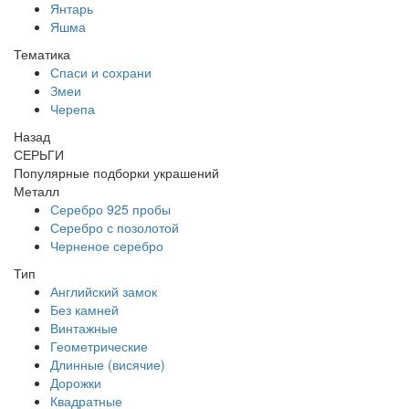
Янтарь
Яшма
Тематика
Спаси и сохрани
Змеи
Черепа
Назад
СЕРЬГИ
Популярные подборки украшений
Металл
Серебро 925 пробы
Серебро с позолотой
Черненое серебро
Тип
Английский замок
Без камней
Винтажные
Геометрические
Длинные (висячие)
Дорожки
Квадратные