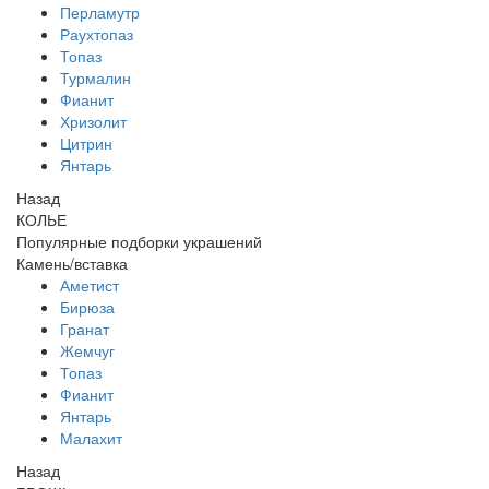
Перламутр
Раухтопаз
Топаз
Турмалин
Фианит
Хризолит
Цитрин
Янтарь
Назад
КОЛЬЕ
Популярные подборки украшений
Камень/вставка
Аметист
Бирюза
Гранат
Жемчуг
Топаз
Фианит
Янтарь
Малахит
Назад