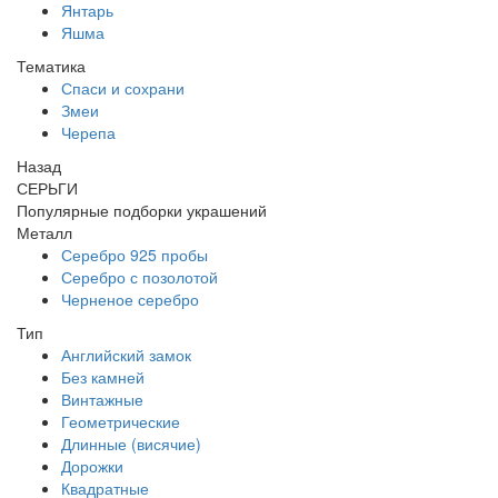
Янтарь
Яшма
Тематика
Спаси и сохрани
Змеи
Черепа
Назад
СЕРЬГИ
Популярные подборки украшений
Металл
Серебро 925 пробы
Серебро с позолотой
Черненое серебро
Тип
Английский замок
Без камней
Винтажные
Геометрические
Длинные (висячие)
Дорожки
Квадратные