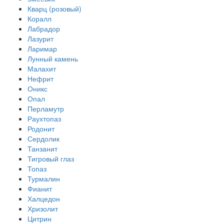
Кварц (розовый)
Коралл
Лабрадор
Лазурит
Ларимар
Лунный камень
Малахит
Нефрит
Оникс
Опал
Перламутр
Раухтопаз
Родонит
Сердолик
Танзанит
Тигровый глаз
Топаз
Турмалин
Фианит
Халцедон
Хризолит
Цитрин