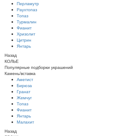
Перламутр
Раухтопаз
Топаз
Турмалин
Фианит
Хризолит
Цитрин
Янтарь
Назад
КОЛЬЕ
Популярные подборки украшений
Камень/вставка
Аметист
Бирюза
Гранат
Жемчуг
Топаз
Фианит
Янтарь
Малахит
Назад