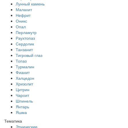
Лунный камень
Малахит
Нефрит
Оникс
Опал
Перламутр
Раухтопаз
Сердолик
Танзанит
Тигровый глаз
Топаз
Турмалин
Фианит
Халцедон
Хризолит
Цитрин
Чароит
Шпинель
Янтарь
Яшма
Тематика
Этнические