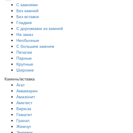
С камнями
Без камней
Без вставок
Гладкие
С дорожками из камней
На заказ
Необычные
С большим камнем
Печатки
Парные
Крупные
Широкие
Камень/вставка
Агат
Аквамарин
Амазонит
Аметист
Бирюза
Гематит
Гранат
Жемчуг
Змеевик