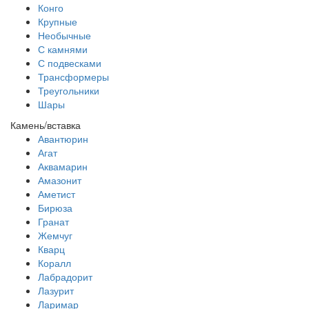
Конго
Крупные
Необычные
С камнями
С подвесками
Трансформеры
Треугольники
Шары
Камень/вставка
Авантюрин
Агат
Аквамарин
Амазонит
Аметист
Бирюза
Гранат
Жемчуг
Кварц
Коралл
Лабрадорит
Лазурит
Ларимар