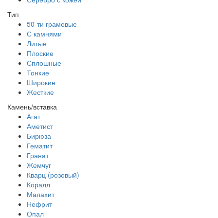
Тип
50-ти грамовые
С камнями
Литые
Плоские
Сплошные
Тонкие
Широкие
Жесткие
Камень/вставка
Агат
Аметист
Бирюза
Гематит
Гранат
Жемчуг
Кварц (розовый)
Коралл
Малахит
Нефрит
Опал