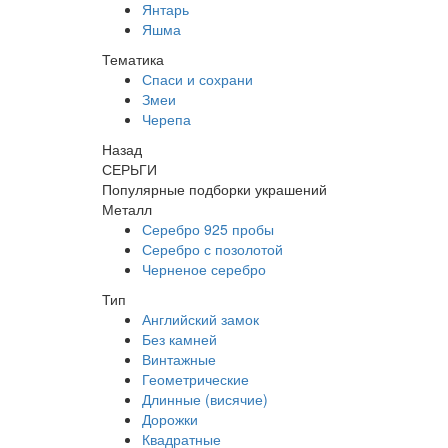
Янтарь
Яшма
Тематика
Спаси и сохрани
Змеи
Черепа
Назад
СЕРЬГИ
Популярные подборки украшений
Металл
Серебро 925 пробы
Серебро с позолотой
Черненое серебро
Тип
Английский замок
Без камней
Винтажные
Геометрические
Длинные (висячие)
Дорожки
Квадратные