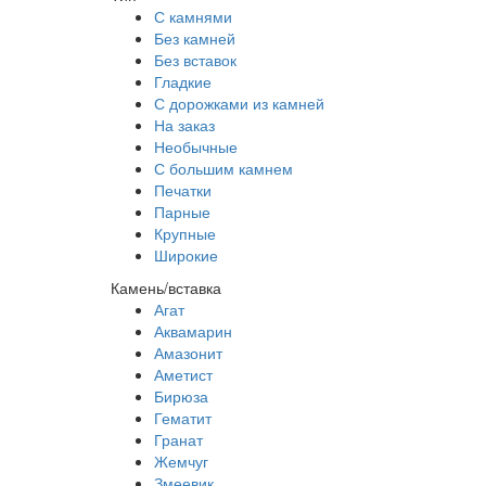
С камнями
Без камней
Без вставок
Гладкие
С дорожками из камней
На заказ
Необычные
С большим камнем
Печатки
Парные
Крупные
Широкие
Камень/вставка
Агат
Аквамарин
Амазонит
Аметист
Бирюза
Гематит
Гранат
Жемчуг
Змеевик