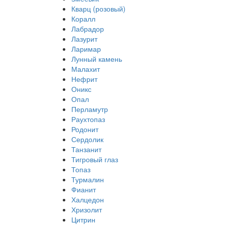
Кварц (розовый)
Коралл
Лабрадор
Лазурит
Ларимар
Лунный камень
Малахит
Нефрит
Оникс
Опал
Перламутр
Раухтопаз
Родонит
Сердолик
Танзанит
Тигровый глаз
Топаз
Турмалин
Фианит
Халцедон
Хризолит
Цитрин