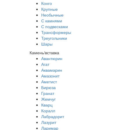
Конго
Крупные
Необычные
С камнями
С подвесками
Трансформеры
Треугольники
Шары
Камень/вставка
Авантюрин
Агат
Аквамарин
Амазонит
Аметист
Бирюза
Гранат
Жемчуг
Кварц
Коралл
Лабрадорит
Лазурит
Ларимар